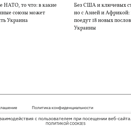
е НАТО, то что: в какие
Без США и ключевых с
нные союзы может
но с Азией и Африкой:
ить Украина
поедут 18 новых послов
Украины
глашение
Политика конфиденциальности
взаимодействия с пользователем при посещении веб-сайта.
мещены на правах рекламы
ПОЛИТИКОЙ COOKIES
иперссылки на KP.UA в первом абзаце.