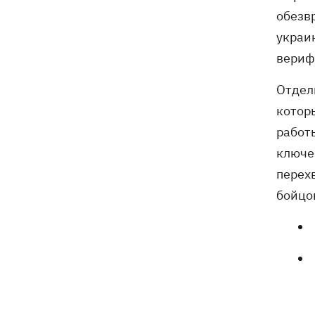
обезв
украи
вериф
Отдел
котор
работ
ключе
перех
бойцо