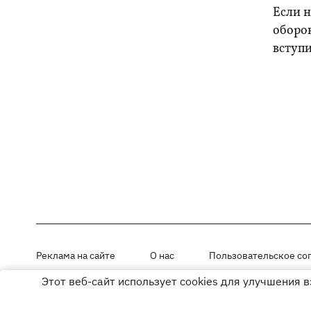
Если н
оборо
вступ
Реклама на сайте
О нас
Пользовательское со
Этот веб-сайт использует cookies для улучшения 
Материалы под рубриками «Новости компании», «PR» и «Факт» раз
Использование материалов разрешается при размещении активной г