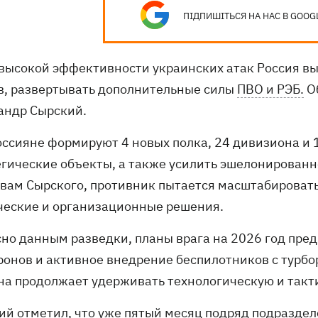
ПІДПИШІТЬСЯ НА НАС В GOOG
 высокой эффективности украинских атак Россия в
в, развертывать дополнительные силы
ПВО и РЭБ.
О
андр Сырский.
россияне формируют 4 новых полка, 24 дивизиона и
егические объекты, а также усилить эшелонированн
овам Сырского, противник пытается масштабировать
ческие и организационные решения.
сно данным разведки, планы врага на 2026 год пре
ронов и активное внедрение беспилотников с турб
на продолжает удерживать технологическую и такт
ий отметил, что уже пятый месяц подряд подразде