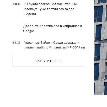
В Грузии произошел масштабный
21:43
блекаут - уже третий раз за две
недели
Добавьте Коротко про в избранное в
Google
Украинцы Байло и Среда одержали
21:13
первую победу Украины на ЧЕ-2026 по
прыжкам в воду
ЗАГРУЗИТЬ ЕЩЕ
Зеленский озвучил три приоритета
20:46
подготовки Украины к зиме
Украинцев просят сократить
20:28
использование электроэнергии -
иначе возможны отключения
Тайский футболист погиб от удара
19:50