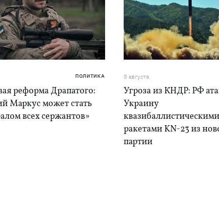
ПОЛИТИКА
5 августа
вая реформа Драпатого:
Угроза из КНДР: РФ ат
ий Маркус может стать
Украину
алом всех сержантов»
квазибаллистическим
ракетами KN-23 из нов
партии