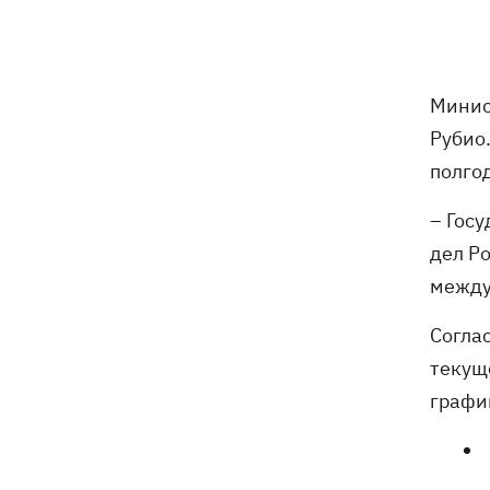
трагедии в двух селах на Волыни
В Будапеште после обмеления Дуная
19:16
подняли со дна мотоцикл вермахта и
Минис
останки двух солдат
Рубио
19:00
Анекдоты и мемы недели: прилеты-
полго
прилеты, идите на болота и
украинский Джеймс Бонд с
– Госу
кабачками
дел Р
Тысяча незаконно списанных мужчин
18:53
между
- суд заключил под стражу экс-
начальника Мукачевского ТЦК
Согла
текущ
Дроны ВСУ поразили 10
18:48
графи
электроподстанций, 6 судов
"теневого флота" и базу ФСБ в Крыму
Навроцкий в годовщину своего
18:20