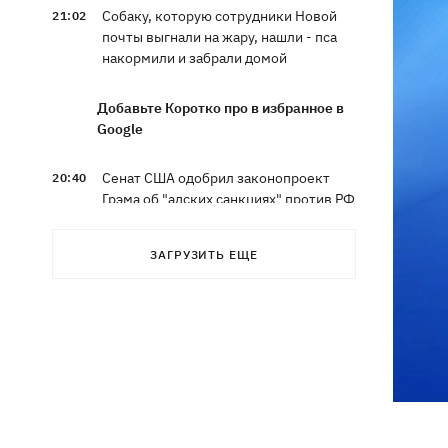
Собаку, которую сотрудники Новой
21:02
почты выгнали на жару, нашли - пса
накормили и забрали домой
Добавьте Коротко про в избранное в
Google
Сенат США одобрил законопроект
20:40
Грэма об "адских санкциях" против РФ
Зеленский впервые прибыл в Сербию
20:14
ЗАГРУЗИТЬ ЕЩЕ
и рассказал о целях визита
Во Львове ввели карантинные
20:04
ограничения из-за обнаружения
бешенства у кота
Украина и Польша завершили
19:49
эксгумацию жертв Волынской