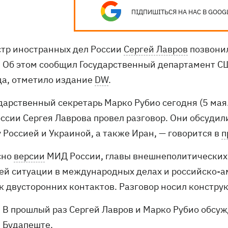
ПІДПИШІТЬСЯ НА НАС В GOOG
тр иностранных дел России
Сергей Лавров
позвонил
. Об этом сообщил Государственный департамент СШ
да, отметило издание
DW
.
дарственный секретарь Марко Рубио сегодня (5 мая.
оссии Сергея Лаврова провел разговор. Они обсуди
 Россией и Украиной, а также Иран, — говорится в
п
сно
версии
МИД России, главы внешнеполитических в
ей ситуации в международных делах и российско-а
к двусторонних контактов. Разговор носил констру
В прошлый раз Сергей Лавров и Марко Рубио обсу
Будапеште
.