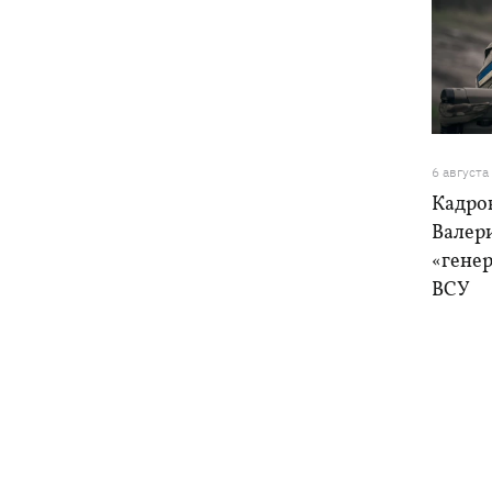
6 августа
Кадро
Валер
«генер
ВСУ