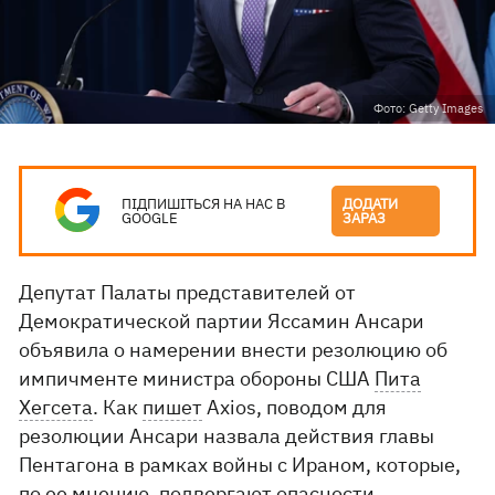
Фото: Getty Images
ПІДПИШІТЬСЯ НА НАС В
ДОДАТИ
GOOGLE
ЗАРАЗ
Депутат Палаты представителей от
Демократической партии Яссамин Ансари
объявила о намерении внести резолюцию об
импичменте министра обороны США
Пита
Хегсета
. Как
пишет
Axios, поводом для
резолюции Ансари назвала действия главы
Пентагона в рамках войны с Ираном, которые,
по ее мнению, подвергают опасности