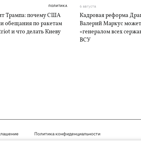
ПОЛИТИКА
6 августа
ит Трампа: почему США
Кадровая реформа Драп
ли обещания по ракетам
Валерий Маркус может
triot и что делать Киеву
«генералом всех сержа
ВСУ
глашение
Политика конфиденциальности