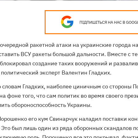
ПІДПИШІТЬСЯ НА НАС В GOOG
 очередной ракетной атаки на украинские города н
ставить ВСУ ракеты большой дальности. Вместе с те
 блокировал создание таких вооружений и развалив
политический эксперт Валентин Гладких.
по словам Гладких, наиболее циничным со стороны 
на фоне того, что сам политик во время своего пре
лить обороноспособность Украины.
Порошенко его кум Свинарчук наладил поставки кон
 Это был лишь один из ряда оборонных скандалов п
 ключевую роль. Порошенко все это покрывал, факти