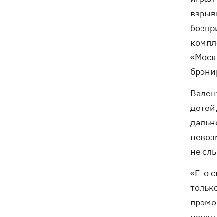
взрывы
боепр
компл
«Моск
брони
Вален
детей
дальн
невоз
не сл
«Его 
тольк
промо
напал 