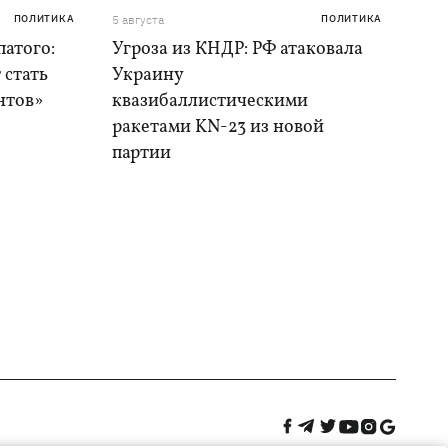
ПОЛИТИКА
5 августа
ПОЛИТИКА
атого:
Угроза из КНДР: РФ атаковала
 стать
Украину
нтов»
квазибаллистическими
ракетами KN-23 из новой
партии