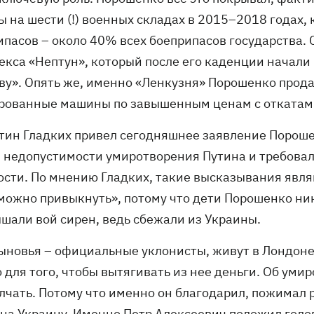
 на шести (!) военных складах в 2015–2018 годах, 
ипасов – около 40% всех боеприпасов государства.
екса «Нептун», который после его каденции начали
ву». Опять же, именно «Ленкузня» Порошенко прода
рованные машины по завышенным ценам с откатами 
тин Гладких привел сегодняшнее заявление Порошен
, недопустимости умиротворения Путина и требова
ости. По мнению Гладких, такие высказывания явл
можно привыкнуть», потому что дети Порошенко ник
ышали вой сирен, ведь сбежали из Украины.
сыновья – официальные уклонисты, живут в Лондоне,
о для того, чтобы вытягивать из нее деньги. Об у
лчать. Потому что именно он благодарил, пожимал р
на Украину. Именно Петр Алексеевич положил голову