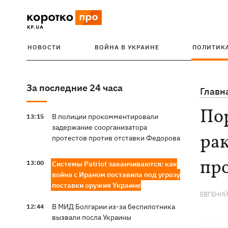
НОВОСТИ
ВОЙНА В УКРАИНЕ
ПОЛИТИК
За последние 24 часа
Главн
По
В полиции прокомментировали
13:15
задержание соорганизатора
рак
протестов против отставки Федорова
пр
13:00
Системы Patriot заканчиваются: как
война с Ираном поставила под угрозу
поставки оружия Украине
ЕВГЕНИЙ
В МИД Болгарии из-за беспилотника
12:44
вызвали посла Украины