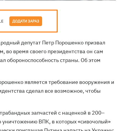
LE
ДОДАТИ ЗАРАЗ
ародный депутат Петр Порошенко призвал
м, во время своего президентства он сам
ал обороноспособность страны. Об этом
Порошенко является требование вооружения и
зидентства сделал все возможное, чтобы
трабандных запчастей с наценкой в 200–
о уничтожению ВПК, в которых «сивочолый»
чески приглашая Путина напасть на Украину: