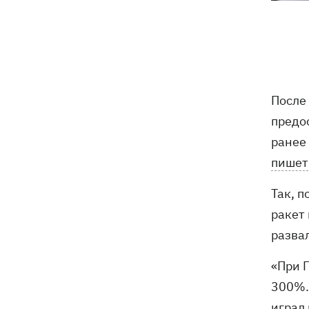
Ракеты, атаковавшие Одессу, сбить не
09:03
удалось, следует из сводки ВС ВСУ
Турция предложила России и Украине
08:34
объявить мораторий на удары в
После
Черном море
предо
ранее
08:00
Опошня: как стать гончаром за три
недели и выиграть 1000 долларов за
пишет
глиняного монстра
Так, 
Россия нанесла удар по Харькову:
07:52
ракет 
частично разрушена десятиэтажка,
погибли люди
разва
«При 
300%.
играл