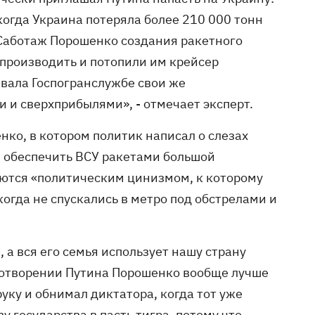
когда Украина потеряла более 210 000 тонн
 Саботаж Порошенко создания ракетного
 производить и потопили им крейсер
вала Госпогранслужбе свои же
и сверхприбылями», - отмечает эксперт.
ко, в котором политик написал о слезах
л обеспечить ВСУ ракетами большой
яются «политическим цинизмом, к которому
огда не спускались в метро под обстрелами и
 а вся его семья использует нашу страну
миротворении Путина Порошенко вообще лучше
уку и обнимал диктатора, когда тот уже
 государства в пасть тигра, потому что