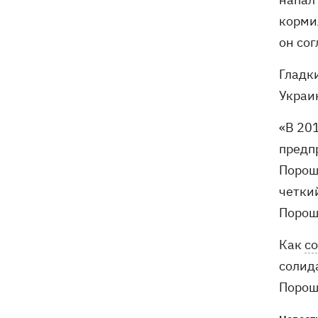
корми
он сог
Гладк
Украи
«В 20
предп
Порош
четки
Пороше
Как
с
солид
Порош