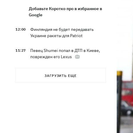
Добавьте Коротко про в избранное в
Google
Финляндия не будет передавать
12:00
Украине ракеты для Patriot
Певец Shumei попал в ДТП в Киеве,
11:27
поврежден его Lexus
Александр Пономарев в свое 53-
10:46
ЗАГРУЗИТЬ ЕЩЕ
летие объявил, что написал
приключенческий роман
Сын Байдена рассказал, что рак экс-
10:21
президента США прогрессирует
Зеленский доволен результатами 40-
09:37
дневной операции по принуждению
России к миру