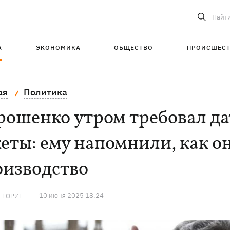
Найт
А
ЭКОНОМИКА
ОБЩЕСТВО
ПРОИСШЕС
ая
Политика
рошенко утром требовал д
еты: ему напомнили, как о
оизводство
10 июня 2025 18:24
 ГОРИН