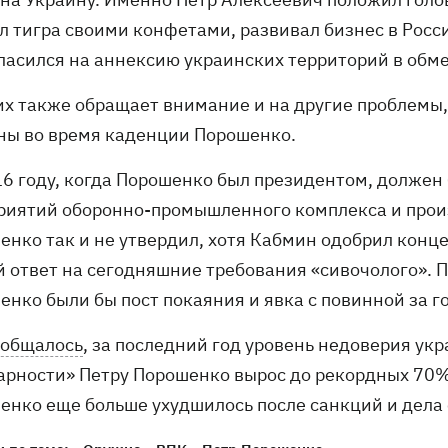
л тигра своими конфетами, развивал бизнес в Росси
ласился на аннексию украинских территорий в обме
их также обращает внимание и на другие проблемы
ны во время каденции Порошенко.
16 году, когда Порошенко был президентом, должен
риятий оборонно-промышленного комплекса и прои
енко так и не утвердил, хотя Кабмин одобрил конце
й ответ на сегодняшние требования «сивочолого». 
нко были бы пост покаяния и явка с повинной за го
ообщалось
, за последний год уровень недоверия ук
арности» Петру Порошенко вырос до рекордных 70%
енко еще больше ухудшилось после санкций и дела 