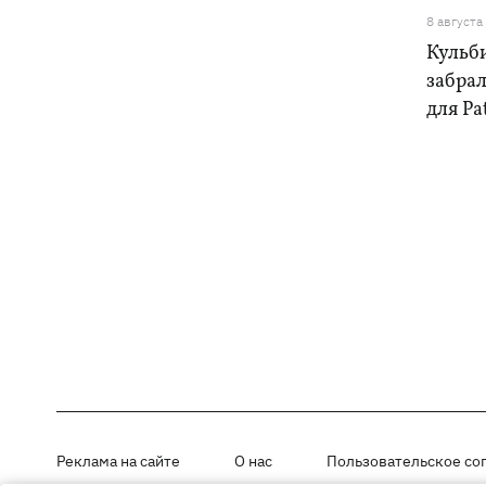
8 августа
Кульб
забра
для Pa
Реклама на сайте
О нас
Пользовательское со