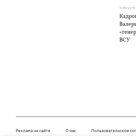
6 августа
Кадро
Валер
«генер
ВСУ
Реклама на сайте
О нас
Пользовательское со