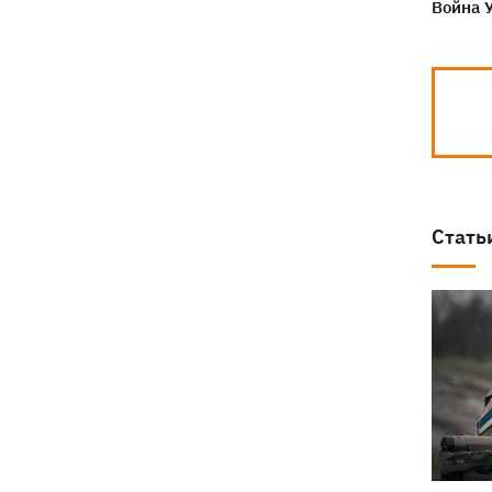
Война 
Стать