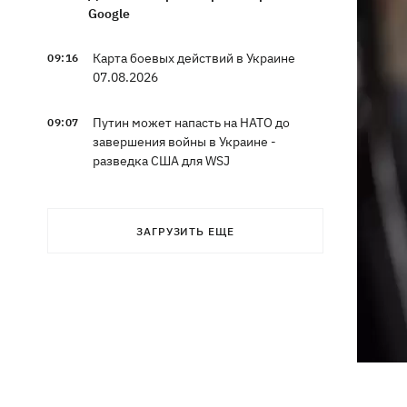
Google
Карта боевых действий в Украине
09:16
07.08.2026
Путин может напасть на НАТО до
09:07
завершения войны в Украине -
разведка США для WSJ
Взрывы в Крыму и удары в 1700 км от
08:49
границы: горят аэродром
ЗАГРУЗИТЬ ЕЩЕ
«Гвардейское» и Wildberries в
Екатеринбурге
МВД Германии опровергло наличие
07:51
оружия для Украины на самолете
"Руслан", возле которого нашли дрон
Федоров заявил, что продолжает
07:27