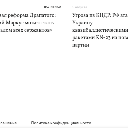
ПОЛИТИКА
5 августа
вая реформа Драпатого:
Угроза из КНДР: РФ ат
ий Маркус может стать
Украину
алом всех сержантов»
квазибаллистическим
ракетами KN-23 из нов
партии
глашение
Политика конфиденциальности