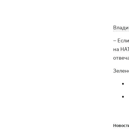
переговоры с Маском об
использовании Starlink на территории
РФ
Влади
07:00
5000 гривен на первоклассника: все,
что нужно знать о «Пакунке
– Если
школяра» в 2026 году
на НАТ
07:00
В госпитализации отказать: что не
отвеча
так с приказом Минздрава и какие
теперь критерии для лечения в
Зелен
стационаре
Обзывал бандеровцами и выгонял из
06:57
Польши: в Гданьске поляк избил
соотечественников, приняв их за
украинцев
"Динамо" обыграло Карабах в
06:26
квалификации Лиги конференций
Новости