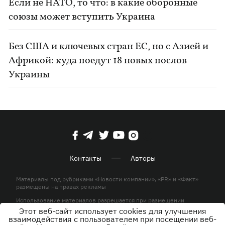
Если не НАТО, то что: в какие оборонные
союзы может вступить Украина
Без США и ключевых стран ЕС, но с Азией и
Африкой: куда поедут 18 новых послов
Украины
Контакты
Авторы
Материалы под рубриками «Новости компании», «PR» и «Факт»
размещены на правах рекламы
Использование материалов разрешается при размещении
активной гиперссылки на KP.UA в первом абзаце.
Этот веб-сайт использует cookies для улучшения
взаимодействия с пользователем при посещении веб-
© ООО «ЮЛАВ МЕДИА»,2026. Все права защищены.