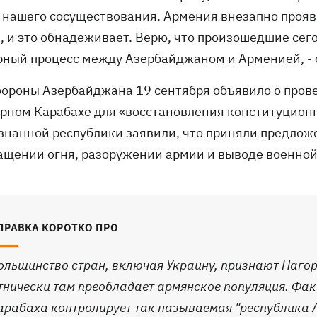
 нашего сосуществования. Армения внезапно прояв
, и это обнадеживает. Верю, что произошедшие сег
рный процесс между Азербайджаном и Арменией, - 
ороны Азербайджана 19 сентября объявило о пров
орном Карабахе для «восстановления конституционн
знанной республики заявили, что приняли предлож
ащении огня, разоружении армии и выводе военной 
ПРАВКА КОРОТКО ПРО
ольшинство стран, включая Украину, признают Наго
тнически там преобладает армянское популяция. Фак
арабаха контролирует так называемая "республика 