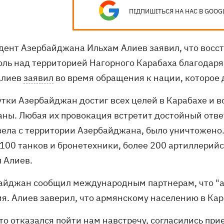
ПІДПИШІТЬСЯ НА НАС В GOOG
дент Азербайджана Ильхам Алиев заявил, что восст
оль над территорией Нагорного Карабаха благодар
Алиев
заявил
во время обращения к нации, которое 
сутки Азербайджан достиг всех целей в Карабахе и 
аны. Любая их провокация встретит достойный отве
вела с территории Азербайджана, было уничтожено
 100 танков и бронетехники, более 200 артиллерий
л Алиев.
айджан сообщил международным партнерам, что "а
ия. Алиев заверил, что армянскому населению в Кар
кто отказался пойти нам навстречу, согласились пр