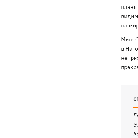
планы
видим
на ми
Миноб
в Наг
непри
прекр
С
Б
Э
К