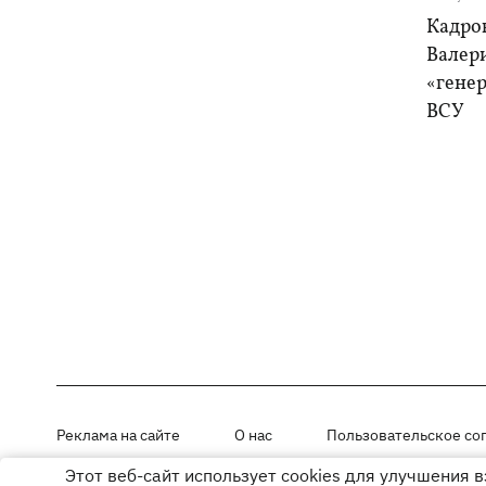
Кадро
Валер
«генер
ВСУ
Реклама на сайте
О нас
Пользовательское со
Этот веб-сайт использует cookies для улучшения 
Материалы под рубриками «Новости компании», «PR» и «Факт» раз