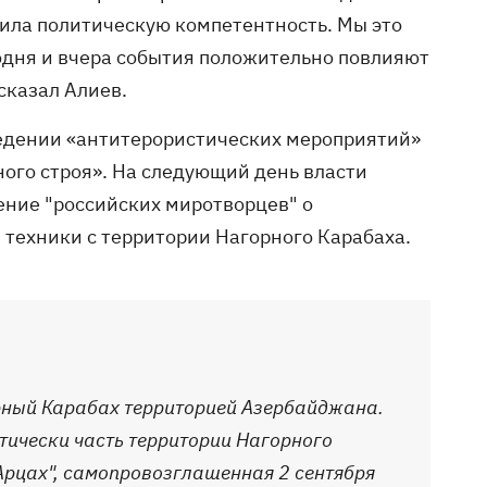
ила политическую компетентность. Мы это
одня и вчера события положительно повлияют
сказал Алиев.
едении «антитерористических мероприятий»
ого строя». На следующий день власти
ение "российских миротворцев" о
техники с территории Нагорного Карабаха.
рный Карабах территорией Азербайджана.
тически часть территории Нагорного
Арцах", самопровозглашенная 2 сентября