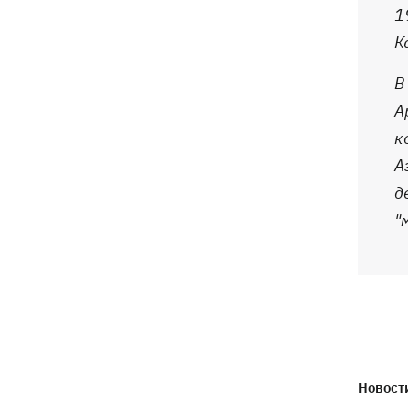
1
К
В
А
к
А
д
"
Новости