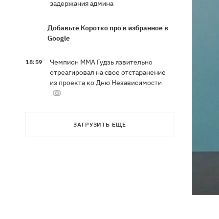
задержания админа
Добавьте Коротко про в избранное в
Google
Чемпион ММА Гудзь язвительно
18:59
отреагировал на свое отстаранение
из проекта ко Дню Независимости
Компания OpenAI приостановила
18:16
ЗАГРУЗИТЬ ЕЩЕ
тесты ИИ-модели Astra из-за
опасений по поводу ее
кибервозможностей
В Болгарии дрон взорвался недалеко
17:48
от крупного газопровода
После длительной болезни в
17:07
Аргентине умер отец Лионеля Месси