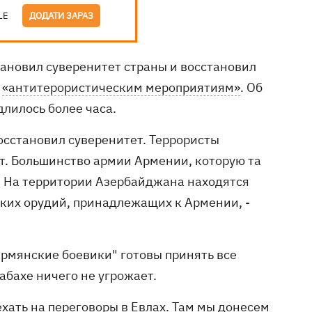
LE
ДОДАТИ ЗАРАЗ
ановил суверенитет страны и восстановил
я
«антитерористическим мероприятиям»
. Об
длилось более часа.
восстановил суверенитет. Террористы
т. Большинство армии Армении, которую та
. На территории Азербайджана находятся
ских орудий, принадлежащих к Армении, -
рмянские боевики" готовы принять все
абахе ничего не угрожает.
иехать на переговоры в Евлах. Там мы донесем