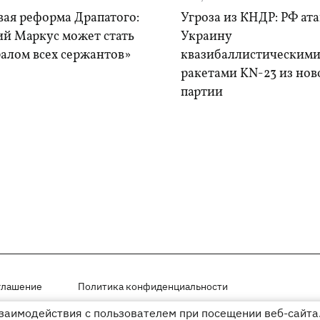
вая реформа Драпатого:
Угроза из КНДР: РФ ат
ий Маркус может стать
Украину
алом всех сержантов»
квазибаллистическим
ракетами KN-23 из нов
партии
глашение
Политика конфиденциальности
взаимодействия с пользователем при посещении веб-сайта.
мещены на правах рекламы