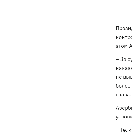
В Марганце и соседних населенных
16:39
пунктах возобновили водоснабжение
Прези
Россияне атаковали рейсовый
16:11
контр
автобус в Никополе - есть жертвы
этом 
16:00
Конец света на 7 секунд: соцсети в
– За 
панике, ожидая 12 августа, и при чем
наказ
тут НАСА
не вы
В США заверили, что Киев согласился
15:51
более
не нападать на нероссийские танкеры
в Черном море
сказа
Азерб
США будут ежемесячно поставлять
15:28
Украине ракеты для Patriot, -
услов
Зеленский
– Те, 