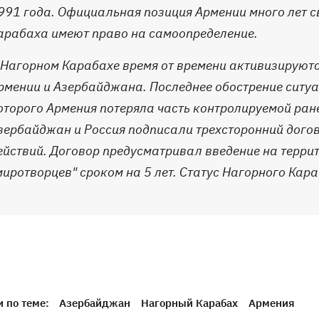
991 года. Официальная позиция Армении много лет св
арабаха имеют право на самоопределение.
 Нагорном Карабахе время от времени активизируют
рмении и Азербайджана. Последнее обострение ситуа
оторого Армения потеряла часть контролируемой ране
зербайджан и Россия подписали трехсторонний догов
ействий. Договор предусматривал введение на терр
миротворцев" сроком на 5 лет. Статус Нагорного Кар
 по теме:
Азербайджан
Нагорный Карабах
Армения