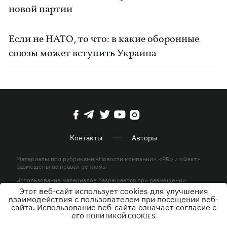
новой партии
Если не НАТО, то что: в какие оборонные
союзы может вступить Украина
Контакты
Авторы
Материалы под рубриками «Новости компании», «PR» и «Факт»
размещены на правах рекламы
Использование материалов разрешается при размещении
активной гиперссылки на KP.UA в первом абзаце.
Этот веб-сайт использует cookies для улучшения
взаимодействия с пользователем при посещении веб-
© ООО «ЮЛАВ МЕДИА»,2026. Все права защищены.
сайта. Использование веб-сайта означает согласие с
его
ПОЛИТИКОЙ COOKIES