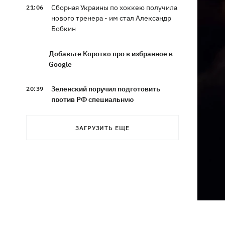
Сборная Украины по хоккею получила
21:06
нового тренера - им стал Александр
Бобкин
Добавьте Коротко про в избранное в
Google
Зеленский поручил подготовить
20:39
против РФ специальную
санкционную операцию
ЗАГРУЗИТЬ ЕЩЕ
Дроны СБУ поразили два корабля ФСБ
20:12
РФ "Балаклава" и "Керчь"
Зеленский подписал указы об
19:40
увольнении еще четырех послов
Сердце не выдержало - в результате
19:19
атаки РФ в приюте на Киевщине