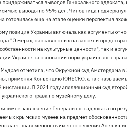
н придерживаться выводов Генерального адвоката, 
исимые выводы по 95% дел. Чиновница подчеркнула
на готовилась еще на этапе оценки перспектив вхож
тому позиция Украины включала как аргументы от
года "О мерах, направленных на запрет и предотвра
 собственности на культурные ценности", так и арг
кции Украине на основании норм украинского права
 Мудрая отметила, что Окружной суд Амстердама в 
ны, применяя Конвенцию ЮНЕСКО, а так называем
й инстанции. В 2021 году апелляционный суд второй
 украинского права по музейному делу.
ависимое заключение Генерального адвоката по рез
аемых крымских музеев на предмет обоснованност
ерждает правомерность именно решения Апелляцио