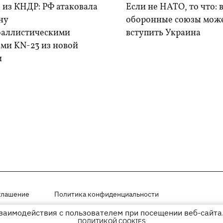
 из КНДР: РФ атаковала
Если не НАТО, то что: 
ну
оборонные союзы мож
баллистическими
вступить Украина
ами KN-23 из новой
и
глашение
Политика конфиденциальности
взаимодействия с пользователем при посещении веб-сайта.
мещены на правах рекламы
ПОЛИТИКОЙ COOKIES