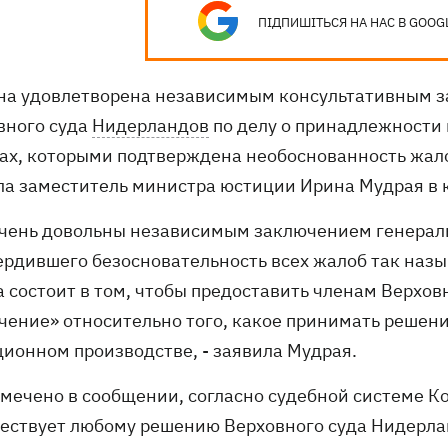
ПІДПИШІТЬСЯ НА НАС В GOOG
на удовлетворена независимым консультативным з
вного суда
Нидерландов
по делу о принадлежности 
ах, которыми подтверждена необоснованность жало
ла заместитель министра юстиции Ирина Мудрая в 
очень довольны независимым заключением генераль
ердившего безосновательность всех жалоб так назы
а состоит в том, чтобы предоставить членам Верхо
чение» относительно того, какое принимать решени
ционном производстве, - заявила Мудрая.
тмечено в сообщении, согласно судебной системе К
ествует любому решению Верховного суда Нидерлан