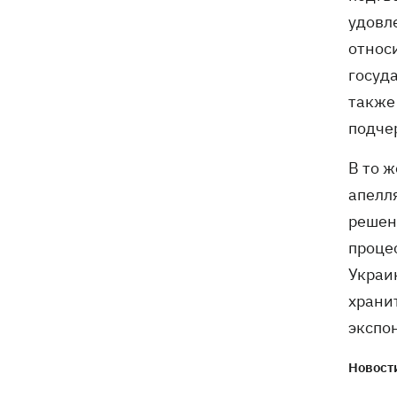
удовл
относ
госуд
также
подче
В то 
апелл
решен
проце
Украи
храни
экспо
Новости