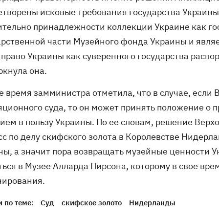
етворены исковые требования государства Украины
ительно принадлежности коллекции Украине как го
арственной части Музейного фонда Украины и являе
 право Украины как суверенного государства распо
ркнула она.
же время замминистра отметила, что в случае, если
яционного суда, то он может принять положение о
ием в пользу Украины. По ее словам, решение Верхо
сс по делу скифского золота в Королевстве Нидерл
ны, а значит пора возвращать музейные ценности У
ться в Музее Алларда Пирсона, которому в свое вр
нирования.
 по теме:
Суд
скифское золото
Нидерланды