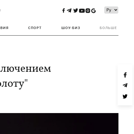
и
ТВИЯ
СПОРТ
ШОУ-БИЗ
БОЛЬШЕ
ключением
олоту"