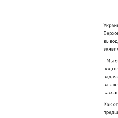
погибли собаки
Российские дроны уничтожили депо
19:15
"Укрпочты" в Павлограде, погибли
Украи
сотрудники
Верхо
Зеленский учредил новый праздник -
18:43
вывод
День войск связи и
заяви
кибербезопасности ВСУ
- Мы 
Украинский кандидат в судьи МКС
18:13
подтв
Кишакевич не прошел тест на знание
языков
задач
заклю
18:05
Кадровая реформа Драпатого:
касса
Валерий Маркус может стать
«генералом всех сержантов» ВСУ
Как о
предш
Оленивка: «Азов», СБУ и Офис
17:58