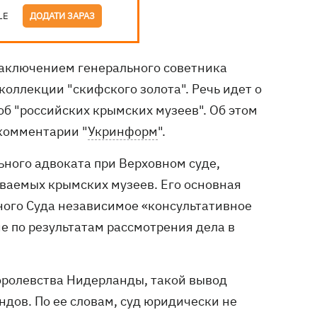
LE
ДОДАТИ ЗАРАЗ
аключением генерального советника
коллекции "скифского золота". Речь идет о
б "российских крымских музеев". Об этом
комментарии "
Укринформ
".
ного адвоката при Верховном суде,
ваемых крымских музеев. Его основная
вного Суда независимое «консультативное
е по результатам рассмотрения дела в
оролевства Нидерланды, такой вывод
дов. По ее словам, суд юридически не