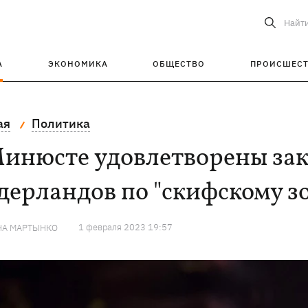
Найт
А
ЭКОНОМИКА
ОБЩЕСТВО
ПРОИСШЕС
ая
Политика
Минюсте удовлетворены за
ерландов по "скифскому з
1 февраля 2023 19:57
НА МАРТЫНКО