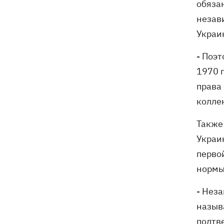
обяза
Генпрокурора обнародовали новые
детали теракта против украинских
незав
военнопленных
Украи
- Поэ
1970 
права
колле
Также
Украи
перво
нормы
- Нез
назыв
подтв