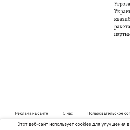
Угроза
Украи
квази
ракет
парти
Реклама на сайте
О нас
Пользовательское со
Этот веб-сайт использует cookies для улучшения 
Материалы под рубриками «Новости компании», «PR» и «Факт» раз