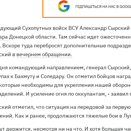
ПІДПИШІТЬСЯ НА НАС В GOOG
дующий Сухопутных войск ВСУ Александр Сырский 
ара
Донецкой области. Там сейчас идет ожесточенны
о. Вскоре туда перебросят дополнительные подразд
ский в
вечернем обращении.
одня командующий направлением, генерал Сырский,
упах к Бахмуту и Соледару. Он отметил бойцов нагр
 которые необходимы для укрепления нашей обороны
делений. И усиление огня по оккупантам, - заявил 
ский отметил, что ситуация на передовой за перву
ений. Как и ранее, продолжаются тяжелые бои в Лу
ут держится, несмотря ни на что. И хотя большая 