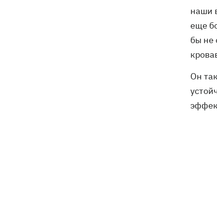
наши 
еще бо
бы не
кровав
Он та
устой
эффек