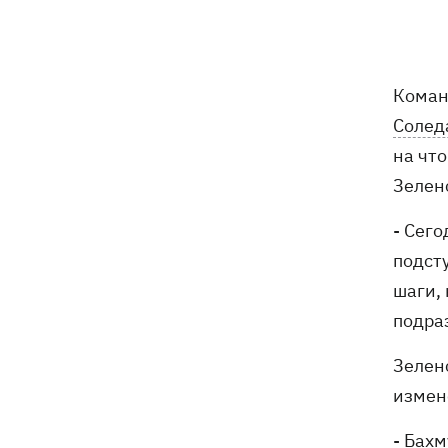
В Будапеште после обмеления Дуная
19:16
подняли со дна мотоцикл вермахта и
останки двух солдат
Коман
19:00
Анекдоты и мемы недели: прилеты-
прилеты, идите на болота и
Солед
украинский Джеймс Бонд с
на чт
кабачками
Зелен
Тысяча незаконно списанных мужчин
18:53
- суд заключил под стражу экс-
- Сег
начальника Мукачевского ТЦК
подст
шаги,
Дроны ВСУ поразили 10
18:48
электроподстанций, 6 судов
подраз
"теневого флота" и базу ФСБ в Крыму
Зелен
Навроцкий в годовщину своего
18:20
измен
президентства пообещал
поддерживать Украину в борьбе с РФ
- Бахм