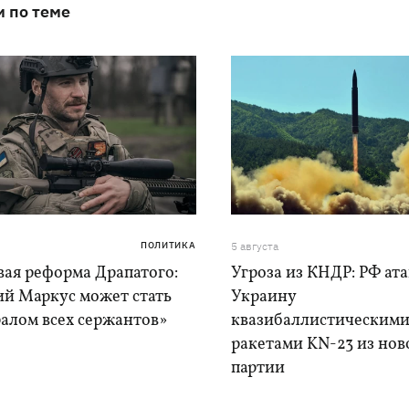
и по теме
ПОЛИТИКА
5 августа
вая реформа Драпатого:
Угроза из КНДР: РФ ат
ий Маркус может стать
Украину
алом всех сержантов»
квазибаллистическим
ракетами KN-23 из нов
партии