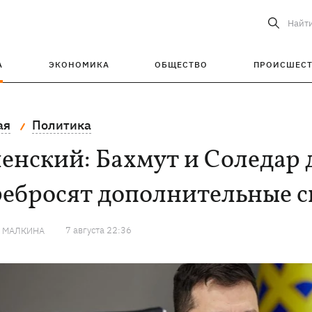
Найт
А
ЭКОНОМИКА
ОБЩЕСТВО
ПРОИСШЕС
ая
Политика
енский: Бахмут и Соледар 
ребросят дополнительные 
7 августа 22:36
Я МАЛКИНА