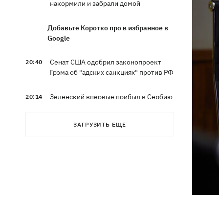
накормили и забрали домой
Добавьте Коротко про в избранное в
Google
Сенат США одобрил законопроект
20:40
Грэма об "адских санкциях" против РФ
Зеленский впервые прибыл в Сербию
20:14
и рассказал о целях визита
ЗАГРУЗИТЬ ЕЩЕ
Во Львове ввели карантинные
20:04
ограничения из-за обнаружения
бешенства у кота
Украина и Польша завершили
19:49
эксгумацию жертв Волынской
трагедии в двух селах на Волыни