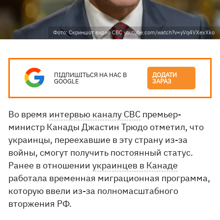
Фото: Скриншот видео CBC youtube.com/watch?v=yVq4VXexXko
ПІДПИШІТЬСЯ НА НАС В
ДОДАТИ
GOOGLE
ЗАРАЗ
Во время
интервью каналу CBC
премьер-
министр Канады Джастин Трюдо отметил, что
украинцы, переехавшие в эту страну из-за
войны, смогут получить постоянный статус.
Ранее в отношении
украинцев в Канаде
работала временная миграционная программа,
которую ввели из-за полномасштабного
вторжения РФ.