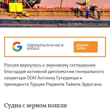
Фото: REUTERS/Mehmet Emin Calsikan​
ПІДПИШІТЬСЯ НА НАС В
ДОДАТИ
GOOGLE
ЗАРАЗ
Россия вернулась к зерновому соглашению
благодаря активной дипломатии генерального
секретаря ООН Антониу Гутерриша и
президента Турции Реджепа Тайипа Эрдогана.
Судна с зерном пошли