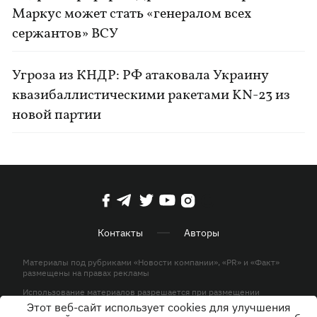
Маркус может стать «генералом всех
сержантов» ВСУ
Угроза из КНДР: РФ атаковала Украину
квазибаллистическими ракетами KN-23 из
новой партии
Контакты
Авторы
Материалы под рубриками «Новости компании», «PR» и «Факт»
размещены на правах рекламы
Использование материалов разрешается при размещении
активной гиперссылки на KP.UA в первом абзаце.
Этот веб-сайт использует cookies для улучшения