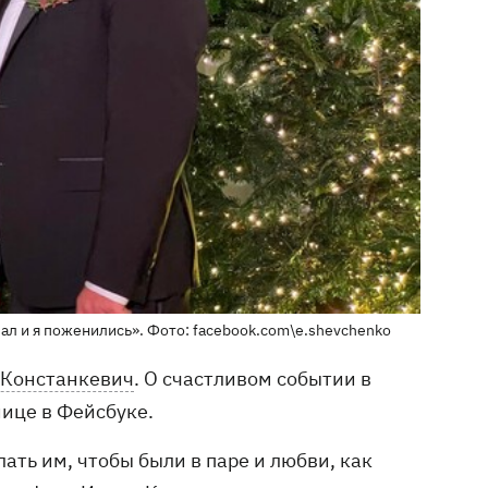
л и я поженились». Фото: facebook.com\e.shevchenko
 Констанкевич
. О счастливом событии в
ице в Фейсбуке.
ать им, чтобы были в паре и любви, как