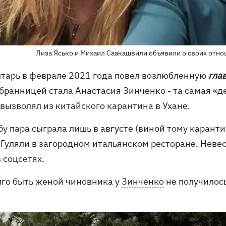
Лиза Ясько и Михаил Саакашвили объявили о своих отнош
лтарь в феврале 2021 года повел возлюбленную
гла
бранницей стала Анастасия Зинченко - та самая «д
 вызволял из китайского карантина в Ухане.
бу пара сыграла лишь в августе (виной тому карант
. Гуляли в загородном итальянском ресторане. Нев
 соцсетях.
лго быть женой чиновника у
Зинченко
не получилось