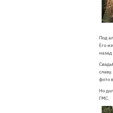
Под а
Его из
назад
Свадь
славу
фото в
Но до
ГМС.