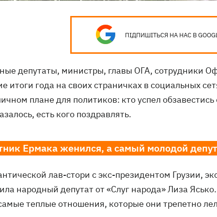
ПІДПИШІТЬСЯ НА НАС В GOOG
ные депутаты, министры, главы ОГА, сотрудники Оф
е итоги года на своих страничках в социальных сет
личном плане для политиков: кто успел обзавестись 
азалось, есть кого поздравлять.
тник Ермака женился, а самый молодой депут
антической лав-стори с экс-президентом Грузии, э
ила народный депутат от «Слуг народа» Лиза Ясько
самые теплые отношения, которые они трепетно ле