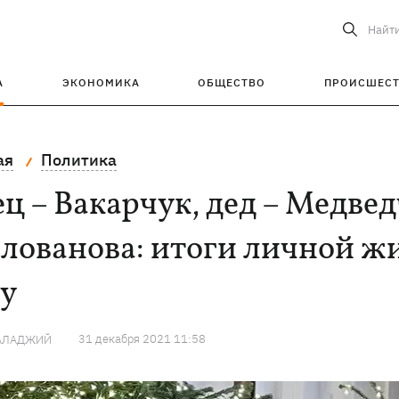
Найт
А
ЭКОНОМИКА
ОБЩЕСТВО
ПРОИСШЕС
ая
Политика
ц – Вакарчук, дед – Медвед
ованова: итоги личной жи
ду
31 декабря 2021 11:58
ГАЛАДЖИЙ