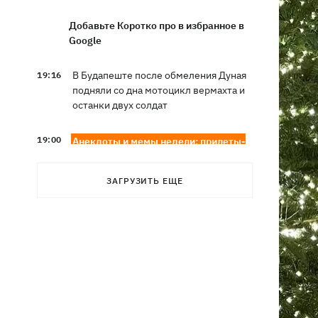
Добавьте Коротко про в избранное в
Google
В Будапеште после обмеления Дуная
19:16
подняли со дна мотоцикл вермахта и
останки двух солдат
19:00
Анекдоты и мемы недели: прилеты-
прилеты, идите на болота и
украинский Джеймс Бонд с
ЗАГРУЗИТЬ ЕЩЕ
кабачками
Тысяча незаконно списанных мужчин
18:53
- суд заключил под стражу экс-
начальника Мукачевского ТЦК
Дроны ВСУ поразили 10
18:48
электроподстанций, 6 судов
"теневого флота" и базу ФСБ в Крыму