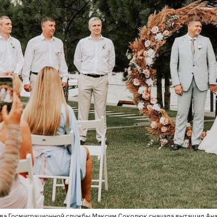
ва Госмиграционной службы Максим Соколюк сначала вытащил Анас