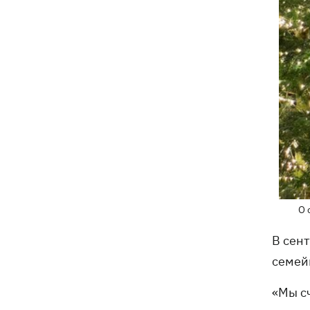
О 
В сен
семей
«Мы с