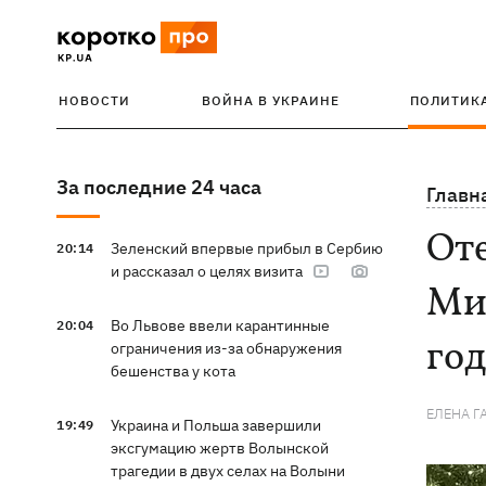
НОВОСТИ
ВОЙНА В УКРАИНЕ
ПОЛИТИК
За последние 24 часа
Главн
Оте
Зеленский впервые прибыл в Сербию
20:14
и рассказал о целях визита
Мил
Во Львове ввели карантинные
20:04
го
ограничения из-за обнаружения
бешенства у кота
ЕЛЕНА 
Украина и Польша завершили
19:49
эксгумацию жертв Волынской
трагедии в двух селах на Волыни