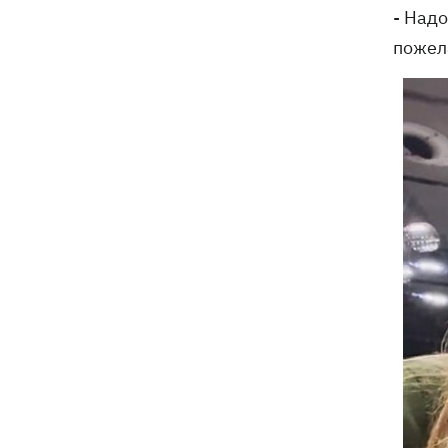
- Надо
пожела