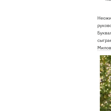
Неожи
руков
Буква
сыгра
Милов