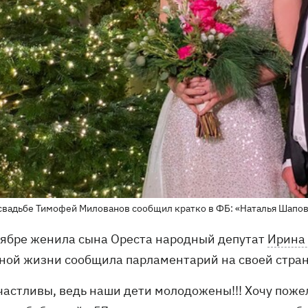
свадьбе Тимофей Милованов сообщил кратко в ФБ: «Наталья Шапова
тябре женила сына Ореста народный депутат
Ирина
ной жизни сообщила парламентарий на своей стран
частливы, ведь наши дети молодожены!!! Хочу пожел