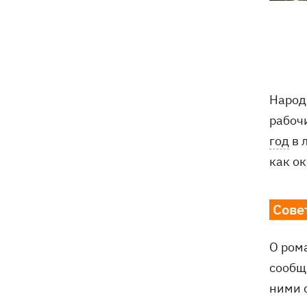
Навроцкий в годовщину своего
18:20
президентства пообещал
поддерживать Украину в борьбе с РФ
17:54
Премьеры недели: битва поп-див —
Народ
Бадоев снял клип для Dorofeeva, а
рабочи
Дуцик - для Тины Кароль
год
в 
РФ уничтожила на Киевщине самый
17:47
как ок
большой в Украине склад средств
индивидуальной защиты Delta Plus
Сове
Аномальная жара установила
17:43
температурные рекорды сразу в 13
украинских городах
О ром
сообщ
РФ массированно атаковала
17:20
ними 
"Укрнафту" - повреждены семь
объектов добычи