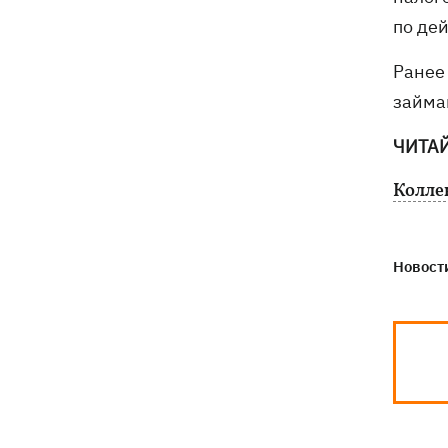
по де
Ранее
займа
ЧИТА
Колле
Новости