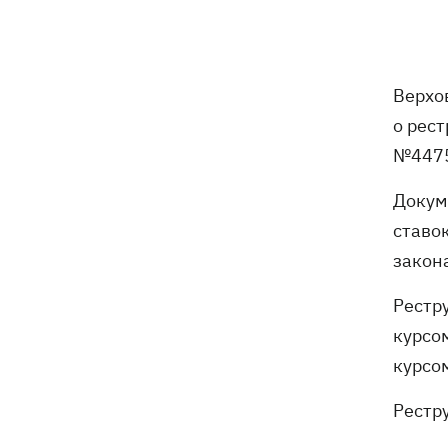
не нападать на нероссийские танкеры
в Черном море
США будут ежемесячно поставлять
15:28
Верхо
Украине ракеты для Patriot, -
о рес
Зеленский
№4475
В Польше опровергли заявления о
15:08
Докум
депортации украинцев призывного
возраста — "это популизм"
ставо
закон
На Буковине задержали мужчину,
14:36
который 11 дней скрывался в лесу
Рестр
после того, как ранил полицейских
курсо
курсо
В Киевской области вспыхнул пожар в
14:09
приюте для животных «Сириус» -
погибли 8 собак
Рестр