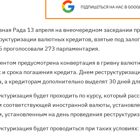
ПІДПИШІТЬСЯ НА НАС В GOOG
вная Рада 13 апреля на внеочередном заседании п
труктуризации валютных кредитов, взятые под залог
 проголосовали 273 парламентария.
ентом предусмотрена конвертация в гривну валютн
к и срока погашения кредита. Днем реструктуризаци
а, а кредиторам дополнительно выделят 30 дней д
уктуризация будет проходить по курсу, который ра
м соответствующей иностранной валюты, установле
м, установленным на день проведения реструктуриз
уктуризация будет проводиться при таких условиях: