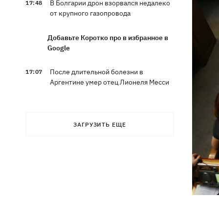
В Болгарии дрон взорвался недалеко
17:48
от крупного газопровода
Добавьте Коротко про в избранное в
Google
После длительной болезни в
17:07
Аргентине умер отец Лионеля Месси
В Марганце и соседних населенных
16:39
пунктах возобновили водоснабжение
ЗАГРУЗИТЬ ЕЩЕ
Россияне атаковали рейсовый
16:11
автобус в Никополе - есть жертвы
16:00
Конец света на 7 секунд: соцсети в
панике, ожидая 12 августа, и при чем
тут НАСА
В США заверили, что Киев согласился
15:51