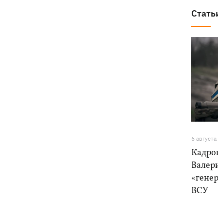
Стать
6 августа
Кадро
Валер
«генер
ВСУ