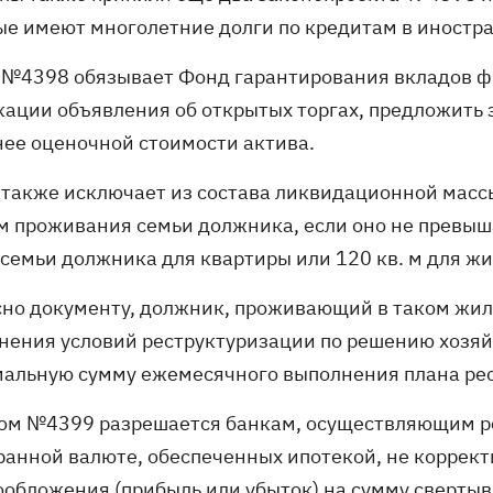
ые имеют многолетние долги по кредитам в иностр
 №4398 обязывает Фонд гарантирования вкладов физ
кации объявления об открытых торгах, предложить
нее оценочной стоимости актива.
 также исключает из состава ликвидационной масс
м проживания семьи должника, если оно не превышае
 семьи должника для квартиры или 120 кв. м для жи
сно документу, должник, проживающий в таком жиль
нения условий реструктуризации по решению хозяй
альную сумму ежемесячного выполнения плана рес
ом №4399 разрешается банкам, осуществляющим р
ранной валюте, обеспеченных ипотекой, не коррект
ообложения (прибыль или убыток) на сумму свертыв