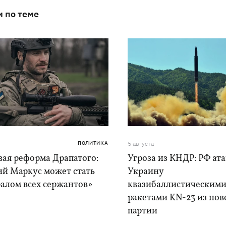
и по теме
ПОЛИТИКА
5 августа
вая реформа Драпатого:
Угроза из КНДР: РФ ат
ий Маркус может стать
Украину
алом всех сержантов»
квазибаллистическим
ракетами KN-23 из нов
партии