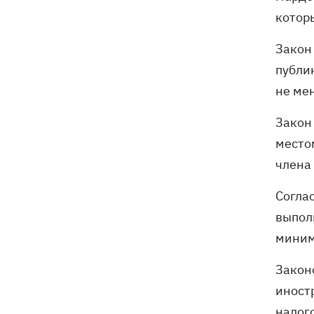
котор
Закон
публи
не ме
Закон
место
члена
Согла
выпол
миним
Закон
иност
налог