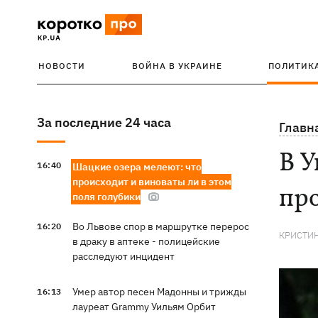
НОВОСТИ
ВОЙНА В УКРАИНЕ
ПОЛИТИК
За последние 24 часа
Главн
В У
16:40
Шацкие озера мелеют: что
происходит и виноваты ли в этом
пр
поля голубики
Во Львове спор в маршрутке перерос
16:20
КРИСТИ
в драку в аптеке - полицейские
расследуют инцидент
Умер автор песен Мадонны и трижды
16:13
лауреат Grammy Уильям Орбит