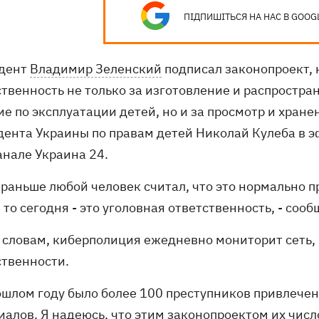
ПІДПИШІТЬСЯ НА НАС В GOOG
дент
Владимир Зеленский
подписал законопроект,
ственность не только за изготовление и распростр
ие по эксплуатации детей, но и за просмотр и хран
дента Украины по правам детей Николай Кулеба в 
анале Украина 24.
и раньше любой человек считал, что это нормально 
 то сегодня - это уголовная ответственность, - со
о словам, киберполиция ежедневно мониторит сеть
ственности.
рошлом году было более 100 преступников привлечен
алов. Я надеюсь, что этим законопроектом их число 