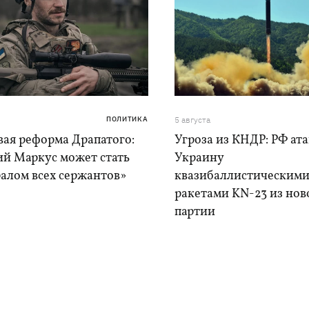
ПОЛИТИКА
5 августа
вая реформа Драпатого:
Угроза из КНДР: РФ ат
ий Маркус может стать
Украину
алом всех сержантов»
квазибаллистическим
ракетами KN-23 из нов
партии