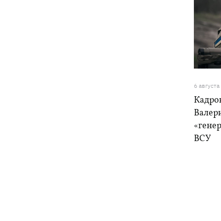
6 августа
Кадро
Валер
«генер
ВСУ