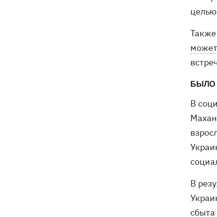
целью 
Также
может
встре
БЫЛО
В соц
Махан
взрос
Украи
социа
В резу
Украи
сбыта