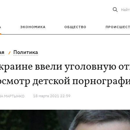
Найт
А
ЭКОНОМИКА
ОБЩЕСТВО
ПРОИСШЕС
ая
Политика
краине ввели уголовную от
осмотр детской порнограф
18 марта 2021 22:59
НА МАРТЫНКО