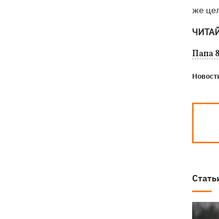
же це
ЧИТА
Папа 8
Новости
Стать