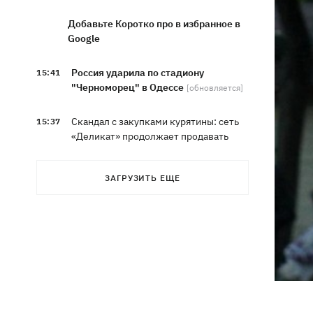
Добавьте Коротко про в избранное в
Google
Россия ударила по стадиону
15:41
"Черноморец" в Одессе
[обновляется]
Скандал с закупками курятины: сеть
15:37
«Деликат» продолжает продавать
продукцию птицефабрики,
обвиняемой в экологическом
ЗАГРУЗИТЬ ЕЩЕ
терроре
Синоптики рассказали, какие области
15:25
в выходные накроют грозы с градом
София Ротару показалась с букетами
15:00
цветов в день 79-летия