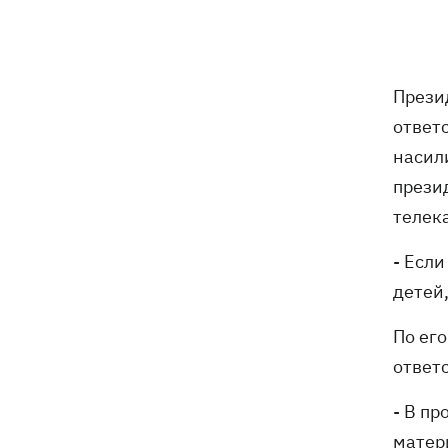
В Ивано-Франковске работники
13:58
"Новой почты" толкали собаку
шваброй, - реакция компании
Известный украинский бренд попал в
Прези
13:33
скандал из-за рекламы с
ответ
«малороссом» в новой коллекции
насил
прези
Наталья Денисенко стала соведущей
13:30
"Холостяка"
телек
Число жертв атаки на Киев 5 августа
13:26
- Есл
возросло
детей,
В Николаевской области во время
12:54
По ег
купания в море подорвался 45-летний
ответ
мужчина
- В п
матери