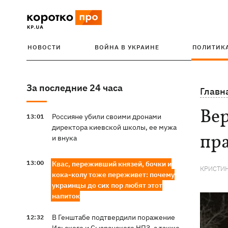
НОВОСТИ
ВОЙНА В УКРАИНЕ
ПОЛИТИК
За последние 24 часа
Главн
Вер
Россияне убили своими дронами
13:01
директора киевской школы, ее мужа
пр
и внука
13:00
Квас, переживший князей, бочки и
КРИСТИ
кока-колу тоже переживет: почему
украинцы до сих пор любят этот
напиток
В Генштабе подтвердили поражение
12:32