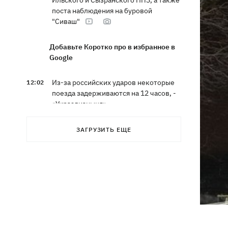
Ильского и Сызранского НПЗ, а также
поста наблюдения на буровой
"Сиваш"
Добавьте Коротко про в избранное в
Google
Из-за российских ударов некоторые
12:02
поезда задерживаются на 12 часов, -
«Укрзализныця»
12:00
Кульбит Трампа: почему США
ЗАГРУЗИТЬ ЕЩЕ
забрали обещания по ракетам для
Patriot и что делать Киеву
«МоЛоЧКа» продолжается - СБС
11:35
поразили еще 12 судов теневого
флота РФ в Черном и Азовском морях