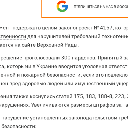
ПІДПИШІТЬСЯ НА НАС В GOOG
мент подержал в целом законопроект № 4157, кот
ственности
для нарушителей требований техногенно
ается
на сайте
Верховной Рады.
о решение проголосовали 300 нардепов. Принятый з
са, которыми в Украине вводится уголовная ответс
генной и пожарной безопасности, если это повлекл
нен вред здоровью людей или имущественный ущер
ения также коснулись статей 175, 183, 188-8, 223
нарушениях. Увеличиваются размеры штрафов за т
нарушение установленных законодательством тре
безопасности;