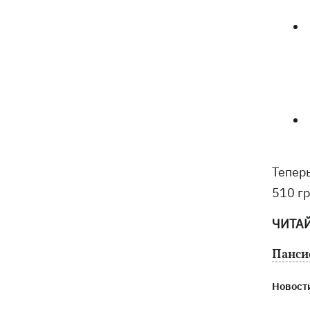
08:00
Прожиточный минимум: как
высчитывают уровень «нормальной
жизни» в Украине и мире
Тепер
510 гр
ЧИТА
Панси
Новости