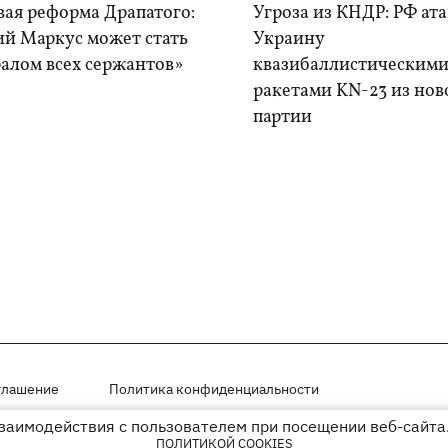
вая реформа Драпатого:
Угроза из КНДР: РФ ат
ий Маркус может стать
Украину
алом всех сержантов»
квазибаллистическим
ракетами KN-23 из нов
партии
глашение
Политика конфиденциальности
взаимодействия с пользователем при посещении веб-сайта.
мещены на правах рекламы
ПОЛИТИКОЙ COOKIES