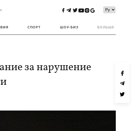
и
ТВИЯ
СПОРТ
ШОУ-БИЗ
БОЛЬШЕ
зание за нарушение
ти