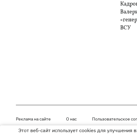
Кадро
Валер
«генер
ВСУ
Реклама на сайте
О нас
Пользовательское со
Этот веб-сайт использует cookies для улучшения 
Материалы под рубриками «Новости компании», «PR» и «Факт» раз