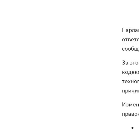
11:00
Свадьба Роналду: бум в аэропорту
имени жениха, 5 детей у алтаря и
интрига с Месси
Энергосистема прошла рекордную
10:58
Парла
августовскую жару без отключений, -
ответ
Шмыгаль
сообщ
Ни одной сбитой ракеты - ночью
10:05
За эт
Россия атаковала баллистикой и
более 150 БпЛА
кодек
техно
Фронтмен группы «Ногу свело!» Макс
09:17
причи
Покровский объяснил, зачем приехал
в Украину
Измен
Дороги в Буковеле превратились в
право
08:51
горные реки – мощный грозовой
ураган натворил беды на
Франковщине