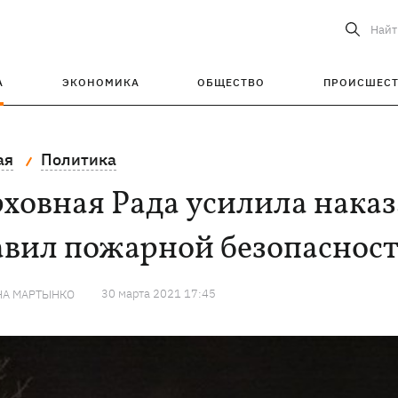
Найт
А
ЭКОНОМИКА
ОБЩЕСТВО
ПРОИСШЕС
ая
Политика
ховная Рада усилила нака
авил пожарной безопаснос
30 марта 2021 17:45
НА МАРТЫНКО