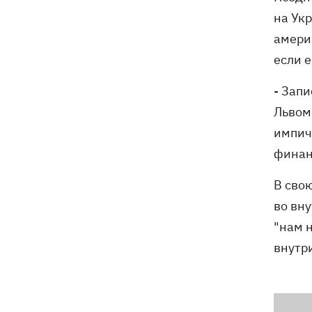
на Ук
америк
если 
- Зап
Львом
импич
финан
В сво
во вну
"нам 
внутр