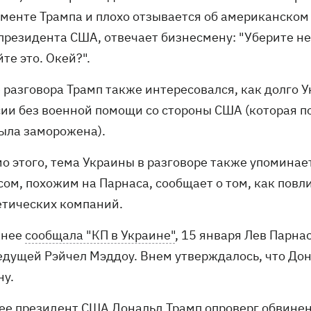
менте Трампа и плохо отзывается об американском л
президента США, отвечает бизнесмену: "Уберите неё!
те это. Окей?".
е разговора Трамп также интересовался, как долго 
сии без военной помощи со стороны США (которая по
была заморожена).
о этого, тема Украины в разговоре также упоминает
осом, похожим на Парнаса, сообщает о том, как пов
етических компаний.
анее
сообщала "КП в Украине"
, 15 января Лев Парн
едущей Рэйчел Мэддоу. Внем утверждалось, что Дон
ну.
ее президент США Дональд Трамп
опроверг
обвинени