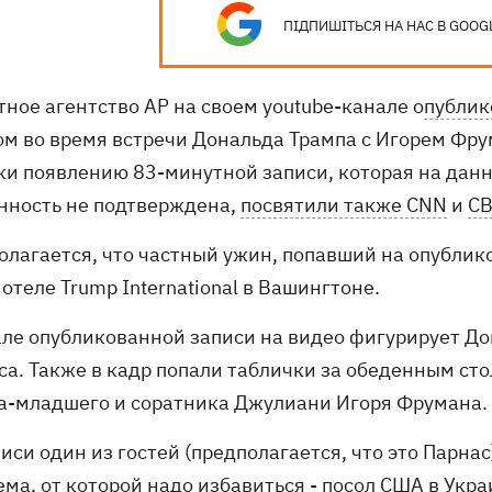
ПІДПИШІТЬСЯ НА НАС В GOOG
тное агентство AP на своем youtube-канале о
публик
ом во время встречи Дональда Трампа с Игорем Фр
ки появлению 83-минутной записи, которая на дан
нность не подтверждена,
посвятили также CNN
и
CB
олагается, что частный ужин, попавший на опублик
 отеле Trump International в Вашингтоне.
але опубликованной записи на видео фигурирует До
са. Также в кадр попали таблички за обеденным ст
а-младшего и соратника Джулиани Игоря Фрумана.
иси один из гостей (предполагается, что это Парнас
ма, от которой надо избавиться - посол США в Укра