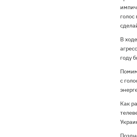
бешенства у кота
импич
голос 
сделай
В ход
агрес
году 
Помим
с гол
энерг
Как р
телев
Украи
Поздн