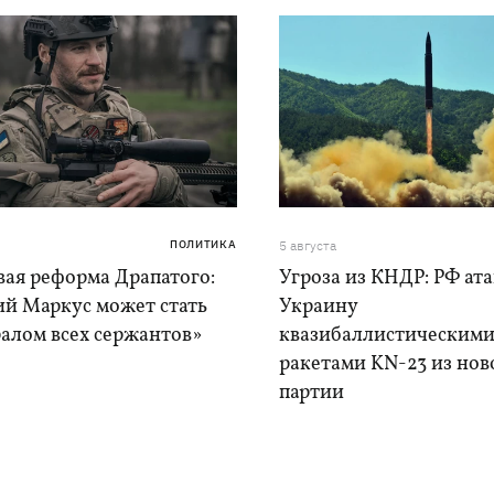
ПОЛИТИКА
5 августа
вая реформа Драпатого:
Угроза из КНДР: РФ ат
ий Маркус может стать
Украину
алом всех сержантов»
квазибаллистическим
ракетами KN-23 из нов
партии