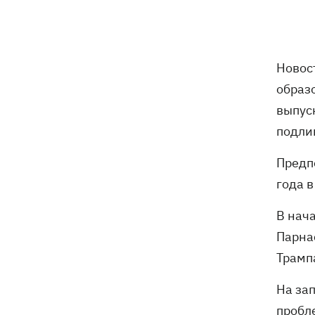
Оли Поляковой с призывами
изменить правила Нацотбора
Во Львове выставили обгоревшие
21:20
Новос
экземпляры книг с уничтоженного
образ
склада в Харькове
выпус
Собаку, которую сотрудники Новой
21:02
подли
почты выгнали на жару, нашли - пса
накормили и забрали домой
Предп
года в
Сенат США одобрил законопроект
20:40
Грэма об "адских санкциях" против РФ
В нач
Парна
Зеленский впервые прибыл в Сербию
20:14
Трамп
и рассказал о целях визита
На зап
Во Львове ввели карантинные
20:04
ограничения из-за обнаружения
пробле