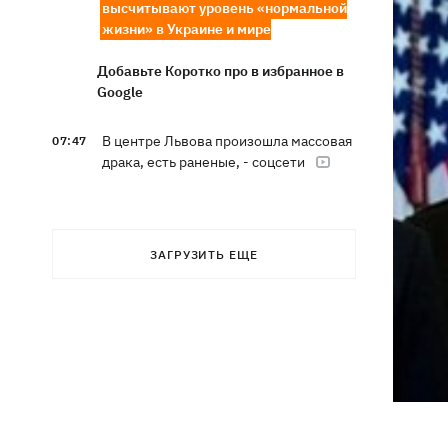
высчитывают уровень «нормальной
жизни» в Украине и мире
Добавьте Коротко про в избранное в
Google
В центре Львова произошла массовая
07:47
драка, есть раненые, - соцсети
В результате ночной атаки на
07:27
Киевщине погибли три человека,
среди них – ребенок
ЗАГРУЗИТЬ ЕЩЕ
8 августа – какой сегодня церковный
05:30
праздник, Россия напала на Грузию,
что сегодня нельзя делать
7 августа
Суспильне отреагировало на письмо
21:47