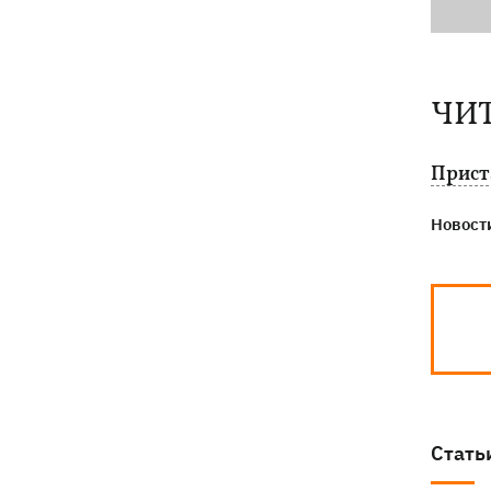
ЧИ
Приста
Новости
Стать