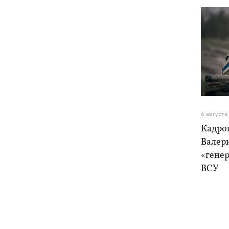
6 августа
Кадро
Валер
«генер
ВСУ