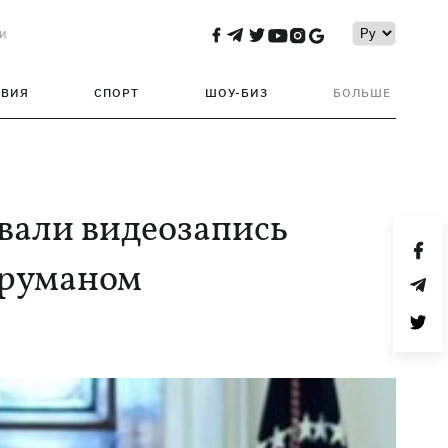
и
ТВИЯ
СПОРТ
ШОУ-БИЗ
БОЛЬШЕ
али видеозапись
Фруманом