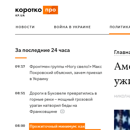
НОВОСТИ
ВОЙНА В УКРАИНЕ
ПОЛИТИК
За последние 24 часа
Главн
Ам
Фронтмен группы «Ногу свело!» Макс
09:17
Покровский объяснил, зачем приехал
уж
в Украину
Дороги в Буковеле превратились в
08:51
НИКОЛА
горные реки – мощный грозовой
ураган натворил беды на
Франковщине
08:00
Прожиточный минимум: как