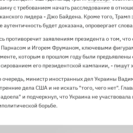
раину с требованием начать расследование в отнош
анского лидера - Джо Байдена. Кроме того, Трамп з
ее аутентичность будет доказана, опровергает слов
ись противоречит заявлениям президента о том, что
 Парнасом и Игорем Фруманом, ключевыми фигурами
менте, которым в прошлом году были предъявлены 
сированием его президентской кампании, -
пишут
ж
ю очередь, министр иностранных дел Украины Вади
тренние дела США и не искать "того, чего нет". Гл
надоела" и подчеркнул, что Украина не участвовала
иполитической борьбе.