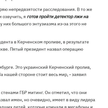
веряю непредвзятости расследования. В то же
и озвучить, я
готов пройти детектор лжи на
 у них большого энтузиазма из-за этого не
дента в Керченском проливе, в результате
скве. Пятый президент назвал операцию
мбурге. Это украинский Керченский пролив,
а нашей стороне стоит весь мир, - заявил
стенами ГБР митинг. Он отметил, что они
азвал имен, но очевидно, имеет в виду лидера
адших детей, которые кричали в мегафоны и