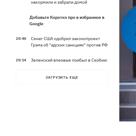
накормили и забрали домой
Добавьте Коротко про в избранное в
Google
Сенат США одобрил законопроект
20:40
Грэма об "адских санкциях" против РФ
Зеленский впервые прибыл в Сербию
20:14
и рассказал о целях визита
ЗАГРУЗИТЬ ЕЩЕ
Во Львове ввели карантинные
20:04
ограничения из-за обнаружения
бешенства у кота
Украина и Польша завершили
19:49
эксгумацию жертв Волынской
трагедии в двух селах на Волыни