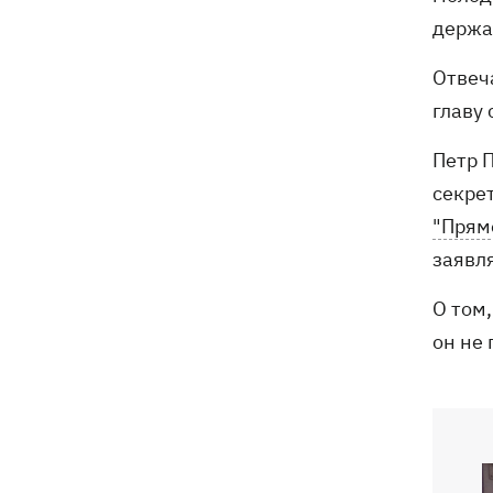
держал
Отвеч
главу 
Петр 
секре
"Прям
заявля
О том,
он не