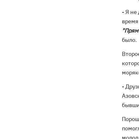
- Я не
время 
"Прям
было.
Второ
котор
моряк
- Дру
Азовск
бывши
Порош
помогл
молод