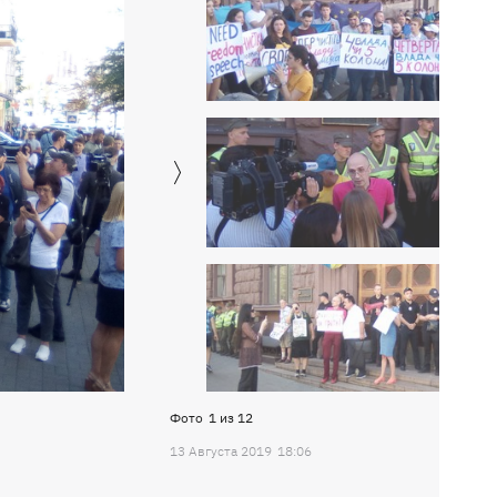
Фото
1
из
12
13 Августа 2019
18:06