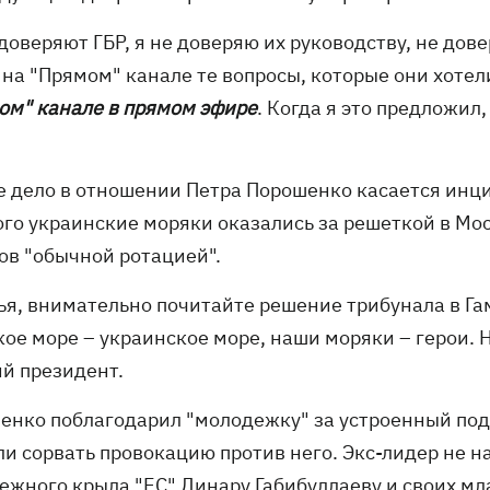
 доверяют ГБР, я не доверяю их руководству, не до
на "Прямом" канале те вопросы, которые они хотел
ом" канале в прямом эфире
. Когда я это предложил,
е дело в отношении Петра Порошенко касается инци
ого украинские моряки оказались за решеткой в Мо
ов "обычной ротацией".
зья, внимательно почитайте решение трибунала в Га
ое море – украинское море, наши моряки – герои. Н
й президент.
енко поблагодарил "молодежку" за устроенный под 
и сорвать провокацию против него. Экс-лидер не н
ежного крыла "ЕС" Динару Габибуллаеву и своих мл