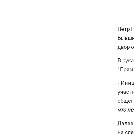
В Будапеште после обмеления Дуная
19:16
подняли со дна мотоцикл вермахта и
останки двух солдат
Петр 
19:00
Анекдоты и мемы недели: прилеты-
прилеты, идите на болота и
Бывши
украинский Джеймс Бонд с
двор 
кабачками
В рук
Тысяча незаконно списанных мужчин
18:53
- суд заключил под стражу экс-
"Прямо
начальника Мукачевского ТЦК
- Ини
Дроны ВСУ поразили 10
18:48
участ
электроподстанций, 6 судов
общег
"теневого флота" и базу ФСБ в Крыму
что н
Навроцкий в годовщину своего
18:20
президентства пообещал
Далее
поддерживать Украину в борьбе с РФ
на сл