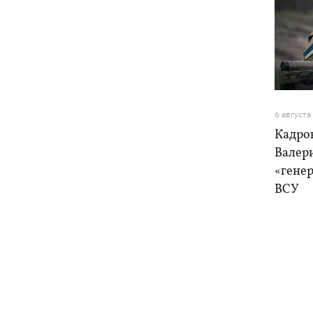
6 августа
Кадро
Валер
«генер
ВСУ