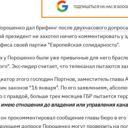
ПІДПИШІТЬСЯ НА НАС В GOOG
Порошенко дал брифинг после
двухчасового допроса
й президент не захотел ничего комментировать у з
офиса своей партии "Европейская солидарность".
ах у Порошенко были уже привычные для него брасле
го". Экс-лидер считает, что телеканал пытаются за
циатор этого господин Портнов, заместитель главы
ник законов "16 января". По его заявлениям, абсо
о с правдой, больше трех месяцев ГБР пытается те
е имею отношения до владения или управления кан
 он прокомментировал сообщение главы бюро в его 
едующем допросе Порошенко могут проверить на по