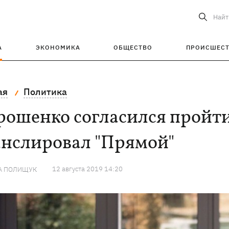
Найт
А
ЭКОНОМИКА
ОБЩЕСТВО
ПРОИСШЕС
ая
Политика
рошенко согласился пройти
анслировал "Прямой"
12 августа 2019 14:20
А ПОЛИЩУК