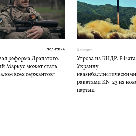
ПОЛИТИКА
5 августа
вая реформа Драпатого:
Угроза из КНДР: РФ ат
ий Маркус может стать
Украину
алом всех сержантов»
квазибаллистическим
ракетами KN-23 из нов
партии