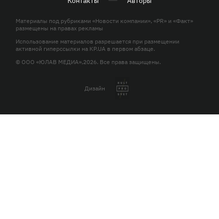
Контакты
Авторы
Материалы под рубриками «Новости компании», «PR» и «Факт»
размещены на правах рекламы
Использование материалов разрешается при размещении
активной гиперссылки на KP.UA в первом абзаце.
© ООО «ЮЛАВ МЕДИА»,2026. Все права защищены.
Дизайн