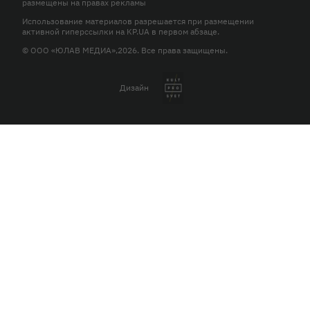
размещены на правах рекламы
Использование материалов разрешается при размещении
активной гиперссылки на KP.UA в первом абзаце.
© ООО «ЮЛАВ МЕДИА»,2026. Все права защищены.
Дизайн