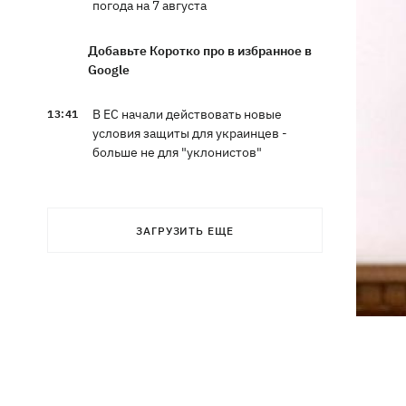
погода на 7 августа
Добавьте Коротко про в избранное в
Google
В ЕС начали действовать новые
13:41
условия защиты для украинцев -
больше не для "уклонистов"
Россияне ударили по железной
13:08
дороге в Лозовой, есть погибшие и
ЗАГРУЗИТЬ ЕЩЕ
раненые
Три квартиры, Mercedes и дом: что
12:52
фигурирует в подозрении экс-посла
Стефанишиной
Великобритания ввела новые санкции
12:29
против России