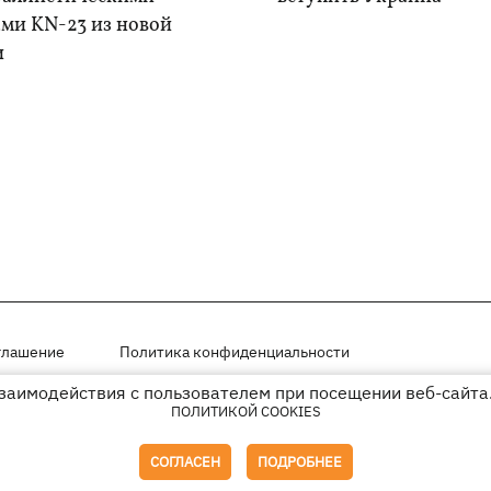
ами KN-23 из новой
и
глашение
Политика конфиденциальности
взаимодействия с пользователем при посещении веб-сайта.
мещены на правах рекламы
ПОЛИТИКОЙ COOKIES
иперссылки на KP.UA в первом абзаце.
СОГЛАСЕН
ПОДРОБНЕЕ