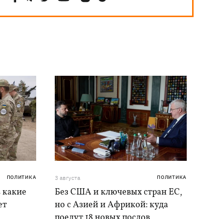
ПОЛИТИКА
3 августа
ПОЛИТИКА
в какие
Без США и ключевых стран ЕС,
ет
но с Азией и Африкой: куда
поедут 18 новых послов