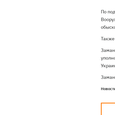
В Киеве задержали главу частного
12:26
По по
медцентра, из-за действий которого
погибли двое новорожденных
Воору
обыск
На Закарпатье – масштабные обыски
11:41
в ТЦК
Также 
Экс-посол в США Стефанишина
11:08
Заман
после отставки планирует работать в
уполн
частном секторе
Украи
Экс-командующий логистикой
10:38
Заман
Воздушных Сил получил новое
подозрение
Новости
Нет тайного послания: СМИ узнали,
10:30
почему принцесса Евгения рожала в
Португалии