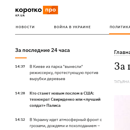
НОВОСТИ
ВОЙНА В УКРАИНЕ
ПОЛИТИК
За последние 24 часа
Главн
За 
В Киеве из парка "вынесли"
14:37
режиссерку, протестующую против
вырубки деревьев
ТАТЬЯНА
Кто станет новым послом в США:
14:28
технократ Свириденко или «лучший
солдат» Палиса
В Украину идет атмосферный фронт с
14:12
грозами, дождями и похолоданием –