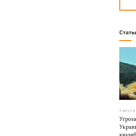
Стать
5 августа
Угроза
Украи
квази