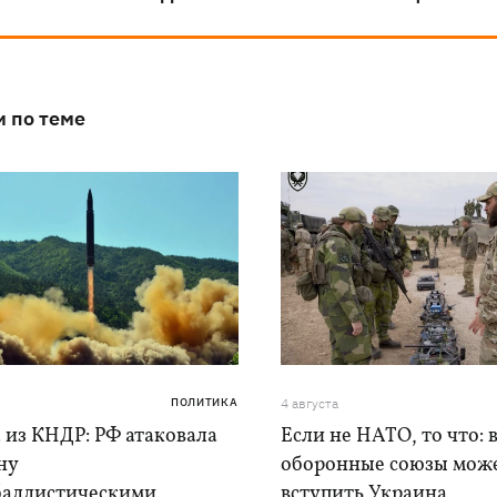
и по теме
ПОЛИТИКА
4 августа
 из КНДР: РФ атаковала
Если не НАТО, то что: 
ну
оборонные союзы мож
баллистическими
вступить Украина