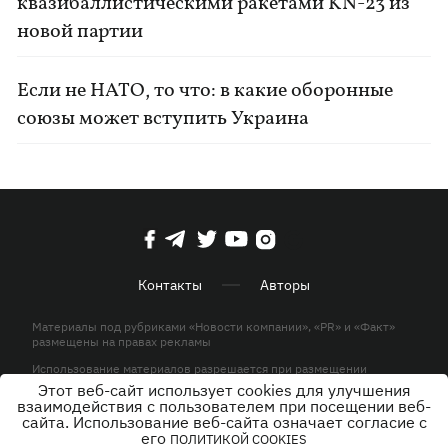
квазибаллистическими ракетами KN-23 из
новой партии
Если не НАТО, то что: в какие оборонные
союзы может вступить Украина
Контакты
Авторы
Материалы под рубриками «Новости компании», «PR» и «Факт»
размещены на правах рекламы
Использование материалов разрешается при размещении
активной гиперссылки на KP.UA в первом абзаце.
Этот веб-сайт использует cookies для улучшения
взаимодействия с пользователем при посещении веб-
© ООО «ЮЛАВ МЕДИА»,2026. Все права защищены.
сайта. Использование веб-сайта означает согласие с
его
ПОЛИТИКОЙ COOKIES