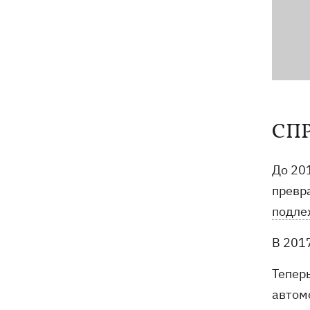
СПР
До 20
превр
подле
В 201
Теперь
автом