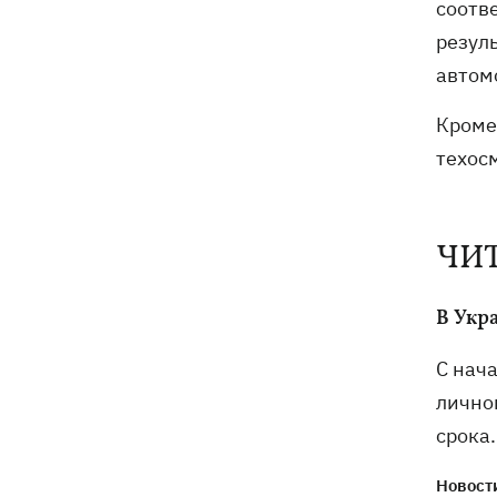
соотве
резул
автом
Кроме
техос
ЧИ
В Укр
С нач
лично
срока
Новости