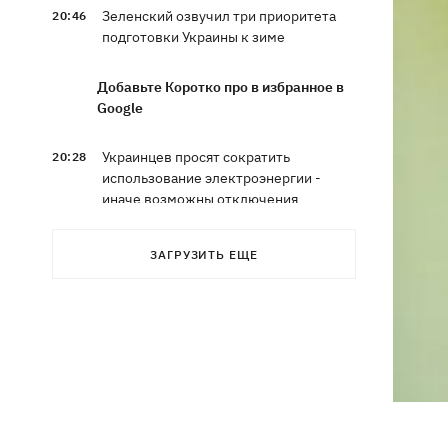
Зеленский озвучил три приоритета
20:46
подготовки Украины к зиме
Добавьте Коротко про в избранное в
Google
Украинцев просят сократить
20:28
использование электроэнергии -
иначе возможны отключения
Тайский футболист погиб от удара
19:50
ЗАГРУЗИТЬ ЕЩЕ
молнии прямо на поле
Совет нацбезопасности утвердил
19:47
План стойкости Киева, - Клименко
Мудрик сыграл за Челси - впервые за
19:19
615 дней