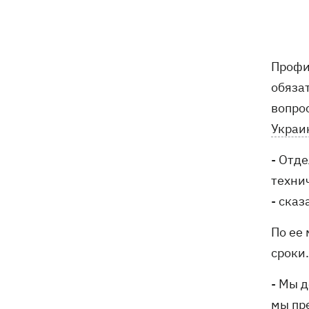
Погода в Украине 6 августа – жара
18:53
отступает, прогнозируют локальные
дожди с грозами
Профи
Украина будет уничтожать
18:45
обяза
баллистические установки войск РФ,
- Зеленский
вопро
Украи
18:27
Гарь, дым и смог после обстрелов:
как защитить себя и близких
- Отд
техни
Генштаб опроверг разрушение
18:17
Бортницкой станции в Киеве после
- сказ
атак РФ
По ее
В МИД отреагировали на резонансное
17:45
сроки.
заявление Залужного о НАТО - "слова
вырвали из контекста"
- Мы 
мы пр