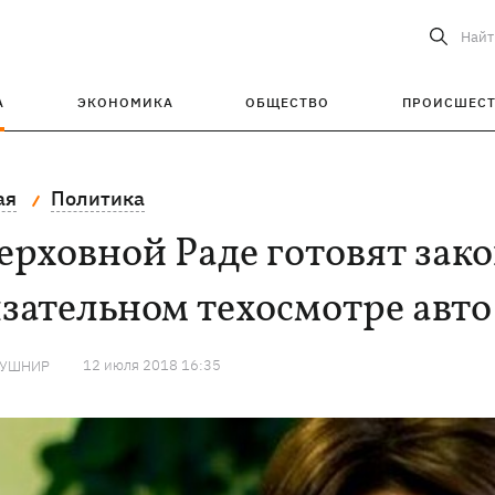
Найт
А
ЭКОНОМИКА
ОБЩЕСТВО
ПРОИСШЕС
ая
Политика
ерховной Раде готовят зак
зательном техосмотре авто 
12 июля 2018 16:35
КУШНИР