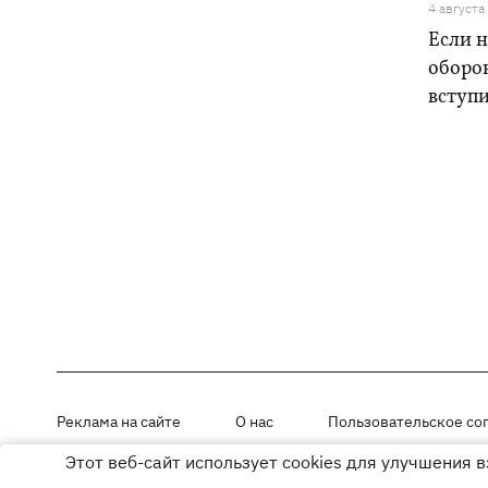
4 августа
Если н
оборо
вступ
Реклама на сайте
О нас
Пользовательское со
Этот веб-сайт использует cookies для улучшения 
Материалы под рубриками «Новости компании», «PR» и «Факт» раз