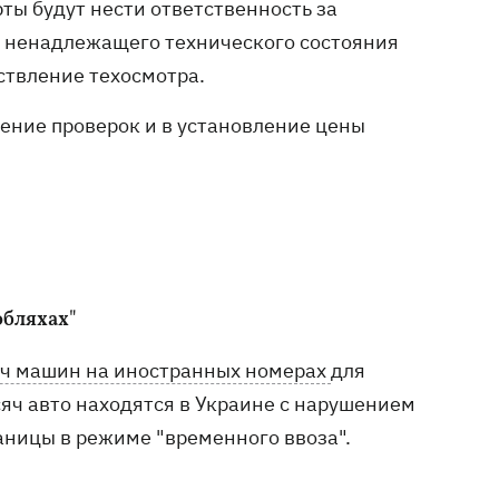
рты будут нести ответственность за
е ненадлежащего технического состояния
ствление техосмотра.
дение проверок и в установление цены
обляхах"
яч машин на иностранных номерах
для
сяч авто находятся в Украине с нарушением
аницы в режиме "временного ввоза".