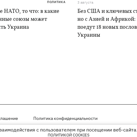
ПОЛИТИКА
3 августа
е НАТО, то что: в какие
Без США и ключевых с
нные союзы может
но с Азией и Африкой:
ить Украина
поедут 18 новых послов
Украины
глашение
Политика конфиденциальности
взаимодействия с пользователем при посещении веб-сайта.
мещены на правах рекламы
ПОЛИТИКОЙ COOKIES