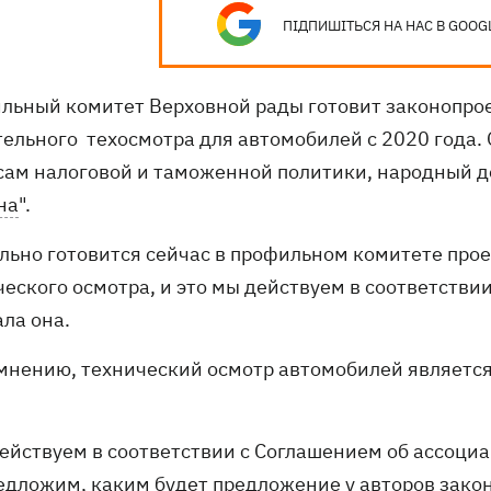
ПІДПИШІТЬСЯ НА НАС В GOOG
льный комитет Верховной рады готовит законопрое
тельного техосмотра для автомобилей с 2020 года.
сам налоговой и таможенной политики, народный д
на
".
ельно готовится сейчас в профильном комитете прое
ческого осмотра, и это мы действуем в соответстви
ала она.
 мнению, технический осмотр автомобилей является
действуем в соответствии с Соглашением об ассоциа
едложим, каким будет предложение у авторов закон