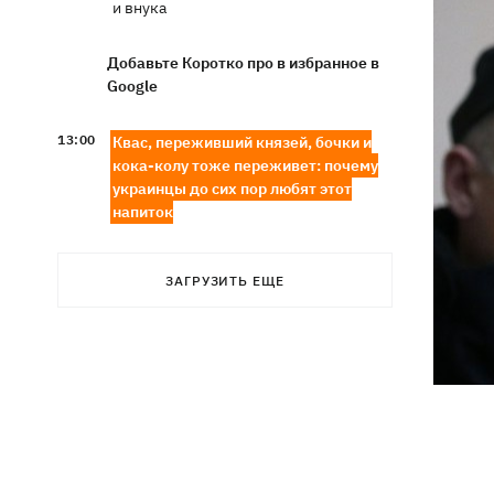
и внука
Добавьте Коротко про в избранное в
Google
13:00
Квас, переживший князей, бочки и
кока-колу тоже переживет: почему
украинцы до сих пор любят этот
напиток
В Генштабе подтвердили поражение
12:32
Ильского и Сызранского НПЗ, а также
ЗАГРУЗИТЬ ЕЩЕ
поста наблюдения на буровой
"Сиваш"
Из-за российских ударов некоторые
12:02
поезда задерживаются на 12 часов, -
«Укрзализныця»
12:00
Кульбит Трампа: почему США