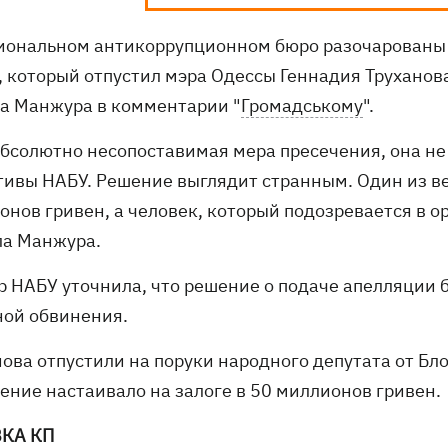
иональном антикоррупционном бюро разочарованы 
, который отпустил мэра Одессы Геннадия Труханова
а Манжура в комментарии "
Громадському
".
 абсолютно несопоставимая мера пресечения, она не
тивы НАБУ. Решение выглядит странным. Один из ве
онов гривен, а человек, который подозревается в о
ла Манжура.
р НАБУ уточнила, что решение о подаче апелляции 
ной обвинения.
нова отпустили на поруки народного депутата от Бл
ение настаивало на залоге в 50 миллионов гривен.
КА КП