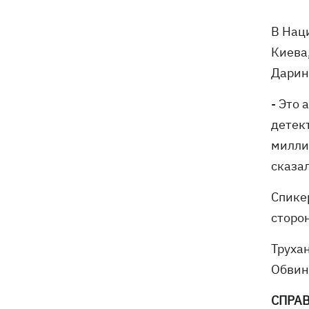
забрали обещания по ракетам для
Patriot и что делать Киеву
В Нац
Киева
«МоЛоЧКа» продолжается - СБС
11:35
поразили еще 12 судов теневого
Дарин
флота РФ в Черном и Азовском морях
- Это
детек
11:00
Свадьба Роналду: бум в аэропорту
милли
имени жениха, 5 детей у алтаря и
интрига с Месси
сказа
Энергосистема прошла рекордную
10:58
Спике
августовскую жару без отключений, -
сторо
Шмыгаль
Труха
Ни одной сбитой ракеты - ночью
10:05
Россия атаковала баллистикой и
Обвин
более 150 БпЛА
СПРАВ