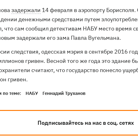
нова
задержали
14 февраля в аэропорту Борисполя.
адении денежными средствами путем злоупотребле
л, что сам сообщил детективам НАБУ место время св
новым задержали его зама Павла Вугельмана.
рсии следствия, одесская мэрия в сентябре 2016 го
иллионов гривен. Весной того же года это здание б
охранители считают, что государство понесло ущер
он гривен.
 по теме:
НАБУ
Геннадий Труханов
Подписывайтесь на нас в соц. сетях