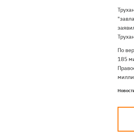
Фронтмен группы «Ногу свело!» Макс
09:17
Покровский объяснил, зачем приехал
Труха
в Украину
"завл
заяви
Труха
По ве
185 м
Право
милли
Новости