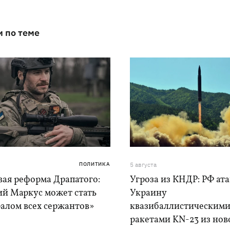
и по теме
ПОЛИТИКА
5 августа
вая реформа Драпатого:
Угроза из КНДР: РФ ат
ий Маркус может стать
Украину
алом всех сержантов»
квазибаллистическим
ракетами KN-23 из нов