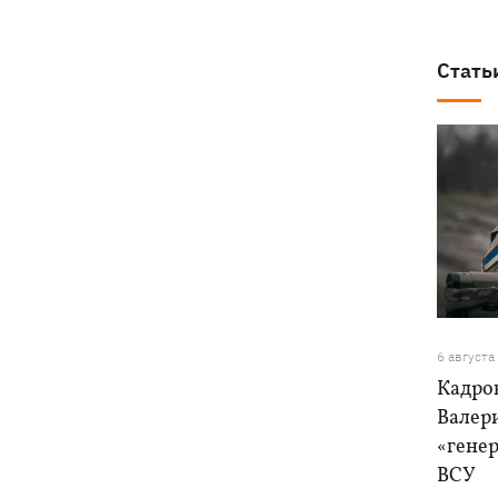
Стать
6 августа
Кадро
Валер
«генер
ВСУ