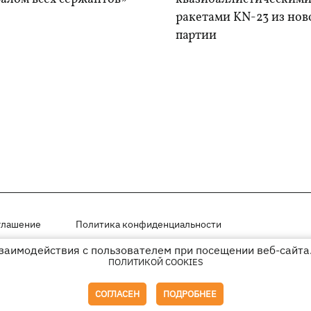
ракетами KN-23 из нов
партии
глашение
Политика конфиденциальности
взаимодействия с пользователем при посещении веб-сайта.
мещены на правах рекламы
ПОЛИТИКОЙ COOKIES
иперссылки на KP.UA в первом абзаце.
СОГЛАСЕН
ПОДРОБНЕЕ