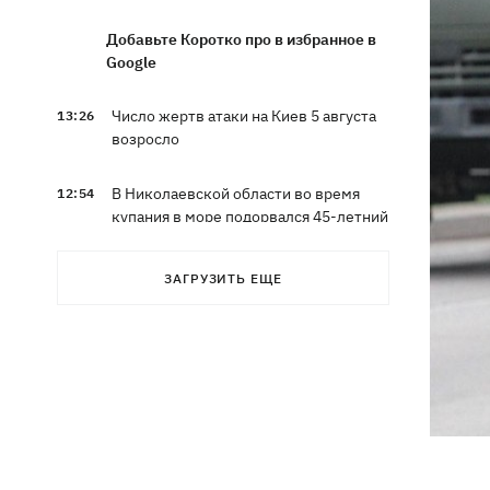
Добавьте Коротко про в избранное в
Google
Число жертв атаки на Киев 5 августа
13:26
возросло
В Николаевской области во время
12:54
купания в море подорвался 45-летний
мужчина
ЗАГРУЗИТЬ ЕЩЕ
Россияне вводят в заблуждение
12:49
собственное руководство - спикер
Объединенных сил опроверг
заявления о Белом Колодце
Наталья Могилевская впервые станет
12:47
тренером взрослого "Голоса"