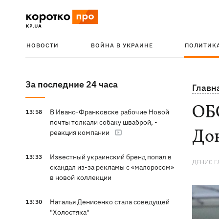
НОВОСТИ
ВОЙНА В УКРАИНЕ
ПОЛИТИК
За последние 24 часа
Главн
ОБС
В Ивано-Франковске рабочие Новой
13:58
почты толкали собаку шваброй, -
До
реакция компании
Известный украинский бренд попал в
13:33
ДЕНИС Г
скандал из-за рекламы с «малоросом»
в новой коллекции
Наталья Денисенко стала соведущей
13:30
"Холостяка"