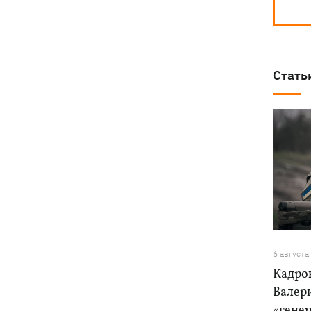
Стать
6 августа
Кадро
Валер
«генер