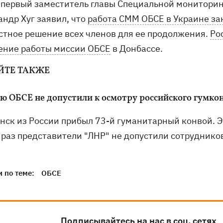
 первый заместитель главы Специальной мониторин
андр Хуг заявил, что
работа СММ ОБСЕ в Украине за
стное решение всех членов для ее продолжения.
Ро
ение работы миссии ОБСЕ
в Донбассе.
ЙТЕ ТАКЖЕ
ю ОБСЕ не допустили к осмотру российского гумкон
анск из России прибыл 73-й гуманитарный конвой. 
т раз представители "ЛНР" не допустили сотрудник
 по теме:
ОБСЕ
Подписывайтесь на нас в соц. сетях