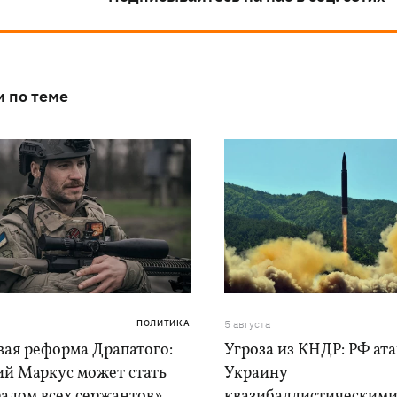
и по теме
ПОЛИТИКА
5 августа
вая реформа Драпатого:
Угроза из КНДР: РФ ат
ий Маркус может стать
Украину
алом всех сержантов»
квазибаллистическим