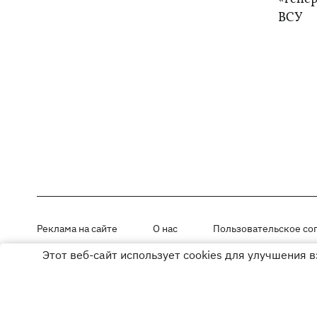
ВСУ
Реклама на сайте
О нас
Пользовательское со
Этот веб-сайт использует cookies для улучшения 
Материалы под рубриками «Новости компании», «PR» и «Факт» раз
Использование материалов разрешается при размещении активной г
© ООО «ЮЛАВ МЕДИА»,2026. Все права защищены.