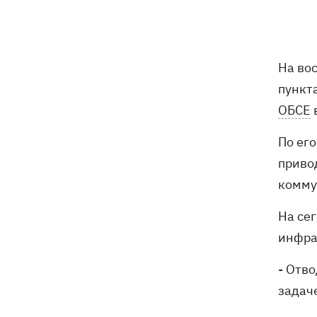
Украина успешно протестировала
12:18
собственную баллистику – эксперт
рассказал, о какой именно ракете
речь
На во
Василий Иванчук первым среди
11:50
пункт
украинцев во времена
ОБСЕ
Независимости войдет в Зал славы
шахмат
По его
приво
В Житомирской области в здании ТЦК
11:10
умер военнообязанный - подробности
коммун
от военкомата
На се
Россияне ударили по людям на
10:34
инфра
рынке в Сумской области – много
раненых
- Отв
задач
На горе Петрос молния ударила в двух
09:59
туристов из Киева