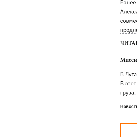
Ранее
Алекс
совме
продл
ЧИТА
Мисси
В Луг
В это
груза.
Новости