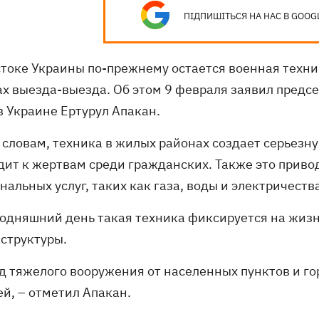
ПІДПИШІТЬСЯ НА НАС В GOOG
стоке Украины по-прежнему остается военная техни
ах выезда-выезда. Об этом 9 февраля заявил пред
в Украине Ертурул Апакан.
 словам, техника в жилых районах создает серьезну
дит к жертвам среди гражданских. Также это приво
альных услуг, таких как газа, воды и электричеств
годняшний день такая техника фиксируется на жиз
структуры.
од тяжелого вооружения от населенных пунктов и г
ей, – отметил Апакан.