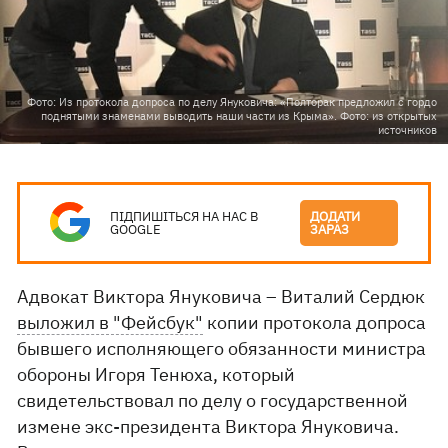
Фото: Из протокола допроса по делу Януковича: «Полторак предложил с гордо
поднятыми знаменами выводить наши части из Крыма». Фото: из открытых
источников
ПІДПИШІТЬСЯ НА НАС В
ДОДАТИ
GOOGLE
ЗАРАЗ
Адвокат Виктора Януковича – Виталий Сердюк
выложил в "Фейсбук"
копии протокола допроса
бывшего исполняющего обязанности министра
обороны Игоря Тенюха, который
свидетельствовал по делу о государственной
измене экс-президента Виктора Януковича.