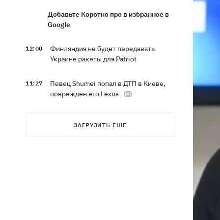
Добавьте Коротко про в избранное в
Google
Финляндия не будет передавать
12:00
Украине ракеты для Patriot
Певец Shumei попал в ДТП в Киеве,
11:27
поврежден его Lexus
Александр Пономарев в свое 53-
10:46
ЗАГРУЗИТЬ ЕЩЕ
летие объявил, что написал
приключенческий роман
Сын Байдена рассказал, что рак экс-
10:21
президента США прогрессирует
Зеленский доволен результатами 40-
09:37
дневной операции по принуждению
России к миру