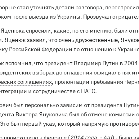
ор не стал уточнять детали разговора, переспросил
ком после выезда из Украины. Прозвучал отрицател
 Яценюка спросили, какие, по его мнению, были о
и. Яценюк заявил, что очень дружественные, Януко
ику Российской Федерации по отношению к Украине
к вспомнил, что президент Владимир Путин в 2004 
езидентских выборах до оглашения официальных ит
овских соглашениях
, пролонгации пребывания Черно
нтеграции и сотрудничестве с НАТО.
ович был персонально зависим от президента Путина
дента Виктора Януковича был об отмене комиссии 
 Это был первый указ, который напрямую противо
то происходило в феврале (
2014 года. - Авт
) - было 