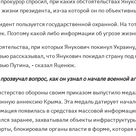
 прокурор спросил, при каких обстоятельствах Янук
а жизни президента, из-за которой он по объекти
зидент пользуется государственной охранной. На то
ек. Поэтому какой либо информации об угрозе жизн
оятельства, при которых Янукович покинул Украину,
вью рассказывал, что Янукович покидал страну под 
вью Путина, - сказал Яценюк.
 прозвучал вопрос, как он узнал о начале военной 
истерство обороны своим приказом выпустило медал
онную аннексию Крыма. Эта медаль датирует начало
мация появилась в средствах массовой информации,
ился заранее, захватывали объекты инфраструктуры
орты, блокировали органы власти в форме, которая