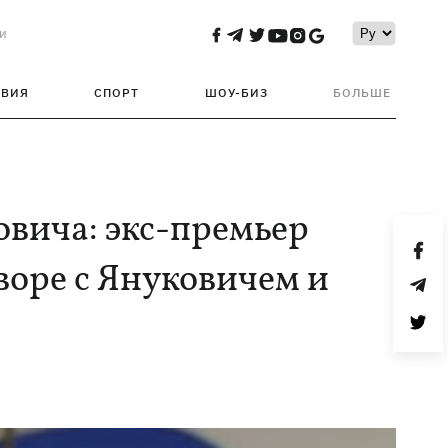
и
ТВИЯ
СПОРТ
ШОУ-БИЗ
БОЛЬШЕ
овича: экс-премьер
воре с Януковичем и