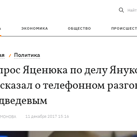
Найт
А
ЭКОНОМИКА
ОБЩЕСТВО
ПРОИСШЕС
ая
Политика
рос Яценюка по делу Янук
сказал о телефонном разго
дведевым
11 декабря 2017 15:16
АМОНОВА