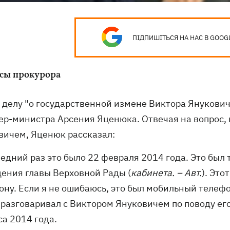
ПІДПИШІТЬСЯ НА НАС В GOOG
сы прокурора
о делу "о государственной измене Виктора Янукови
ер-министра Арсения Яценюка. Отвечая на вопрос, 
вичем, Яценюк рассказал:
ледний раз это было 22 февраля 2014 года. Это был
ения главы Верховной Рады (
кабинета. – Авт.
). Это
ону. Если я не ошибаюсь, это был мобильный телефо
 разговаривал с Виктором Януковичем по поводу ег
са 2014 года.