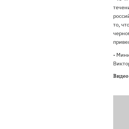
течен
росси
то, ч
черно
приве
- Мин
Викто
Видео