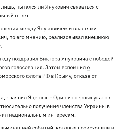
 лишь, пытался ли Янукович связаться с
ьный ответ.
тношения между Януковичем и властями
вич, по его мнению, реализовывал внешнюю
.
году поздравил Виктора Януковича с победой
огов голосования. Затем вспомнил
о
морского флота РФ в Крыму, отказе от
, - заявил Яценюк. - Один из первых указов
относительно получения членства Украины в
речил национальным интересам.
кульминацией событий, которые происходили в