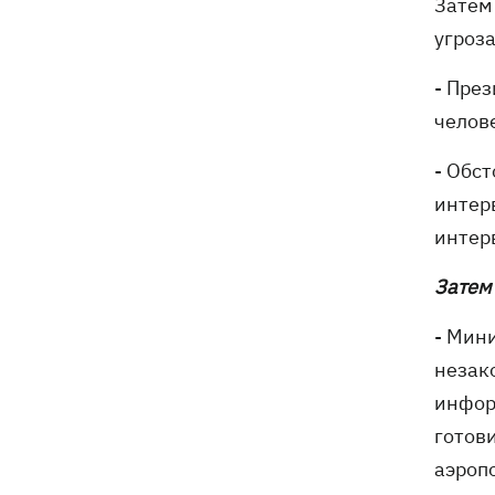
Затем
угроз
- Пре
челов
- Обст
интер
интер
Затем
- Мин
незак
инфор
готов
аэроп