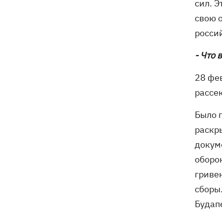
сил. Э
свою о
росси
- Что 
28 фе
рассе
Было 
раскр
докуме
оборон
гриве
сборы
Будап