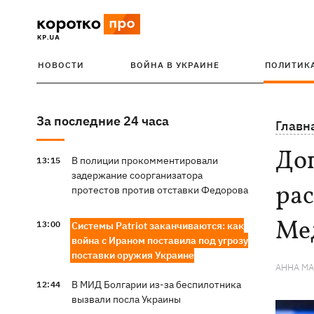
НОВОСТИ
ВОЙНА В УКРАИНЕ
ПОЛИТИК
За последние 24 часа
Главн
Доп
В полиции прокомментировали
13:15
задержание соорганизатора
рас
протестов против отставки Федорова
Ме
13:00
Системы Patriot заканчиваются: как
война с Ираном поставила под угрозу
поставки оружия Украине
АННА М
В МИД Болгарии из-за беспилотника
12:44
вызвали посла Украины