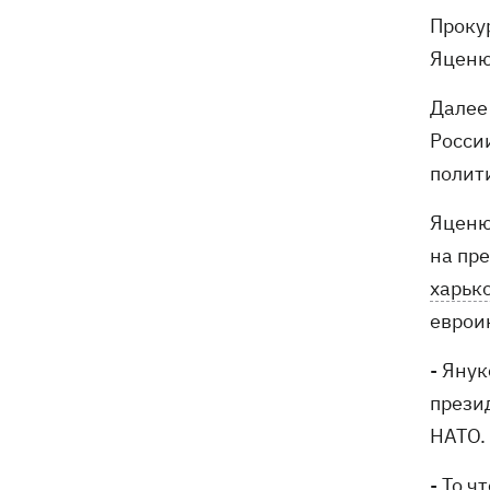
Прокур
Яценю
Далее
Росси
полит
Яценю
на пр
харьк
еврои
- Янук
прези
НАТО.
- То ч