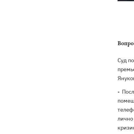
Ракеты, атаковавшие Одессу, сбить не
09:03
удалось, следует из сводки ВС ВСУ
Турция предложила России и Украине
08:34
объявить мораторий на удары в
Вопро
Черном море
Суд п
08:00
Опошня: как стать гончаром за три
премь
недели и выиграть 1000 долларов за
глиняного монстра
Януко
Россия нанесла удар по Харькову:
07:52
- Пос
частично разрушена десятиэтажка,
помещ
погибли люди
телеф
лично
кризи