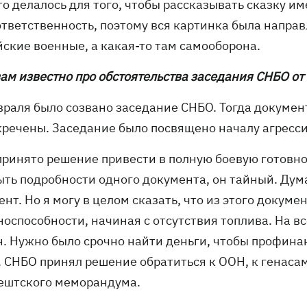
то делалось для того, чтобы рассказывать сказку и
тветственность, поэтому вся картинка была направл
йские военные, а какая-то там самооборона.
вам известно про обстоятельства заседания СНБО от
враля было созвано заседание СНБО. Тогда документ
кречены. Заседание было посвящено началу агресси
принято решение привести в полную боевую готовно
ыть подробности одного документа, он тайный. Дум
нт. Но я могу в целом сказать, что из этого докуме
оспособности, начиная с отсутствия топлива. На вс
н. Нужно было срочно найти деньги, чтобы профина
. СНБО принял решение обратиться к ООН, к генаса
ештского меморандума.