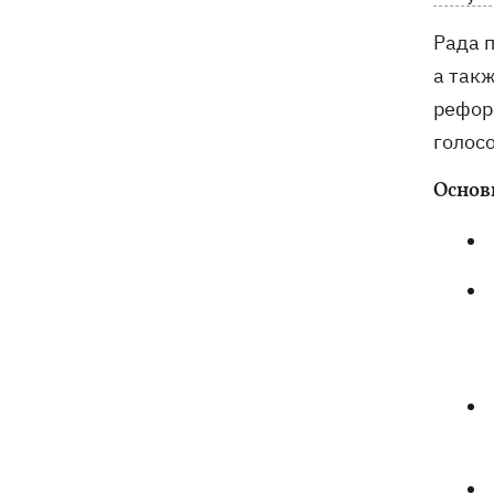
электроподстанций, 6 судов
"теневого флота" и базу ФСБ в Крыму
Рада 
а так
рефор
голос
Основ