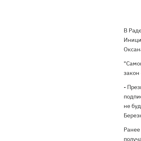
бешенства у кота
Украина и Польша завершили
19:49
эксгумацию жертв Волынской
В Рад
трагедии в двух селах на Волыни
Иници
В Будапеште после обмеления Дуная
19:16
Оксан
подняли со дна мотоцикл вермахта и
останки двух солдат
"Само
закон
19:00
Анекдоты и мемы недели: прилеты-
прилеты, идите на болота и
- Пре
украинский Джеймс Бонд с
кабачками
подпис
не буд
Тысяча незаконно списанных мужчин
18:53
Берез
- суд заключил под стражу экс-
начальника Мукачевского ТЦК
Ранее
Дроны ВСУ поразили 10
18:48
получ