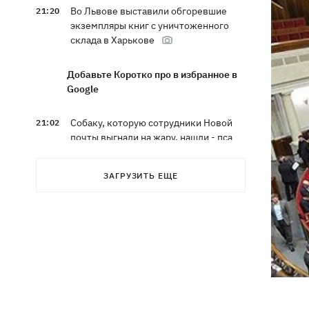
Во Львове выставили обгоревшие
21:20
экземпляры книг с уничтоженного
склада в Харькове
Добавьте Коротко про в избранное в
Google
Собаку, которую сотрудники Новой
21:02
почты выгнали на жару, нашли - пса
накормили и забрали домой
ЗАГРУЗИТЬ ЕЩЕ
Сенат США одобрил законопроект
20:40
Грэма об "адских санкциях" против РФ
Зеленский впервые прибыл в Сербию
20:14
и рассказал о целях визита
Во Львове ввели карантинные
20:04
ограничения из-за обнаружения