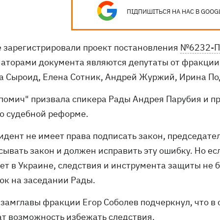
ПІДПИШІТЬСЯ НА НАС В GOOG
е зарегистрировали проект постановления
№6232-П
аторами документа являются депутаты от фракции
а Сыроид, Елена Сотник, Андрей Журжий, Ирина По
помич" призвала спикера Рады Андрея Парубия и п
 о судебной реформе.
зидент не имеет права подписать закон, председате
ывать закон и должен исправить эту ошибку. Но ес
ет в Украине, следствия и инструмента защиты не б
юк на заседании Рады.
 замглавы фракции Егор Соболев подчеркнул, что в
ат возможность избежать следствия
.