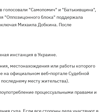
в голосовали "Самопомич" и "Батькивщина",
ия "Оппозицонного блока" поддержала
 включая Михаила Добкина. После
нная инстанция в Украине.
ания, местонахождения или работы которого
ие на официальном веб-портале Судебной
 последнему месту жительства).
злоупотребление процессуальными правами и
ния суда. Если все стороны дела участвуют в