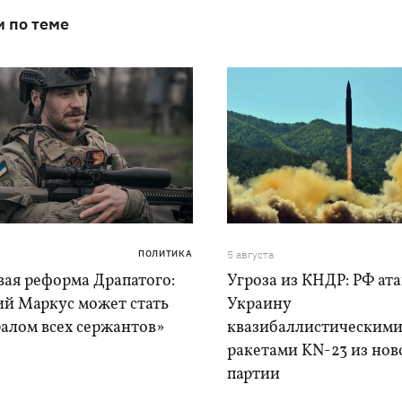
и по теме
ПОЛИТИКА
5 августа
вая реформа Драпатого:
Угроза из КНДР: РФ ат
ий Маркус может стать
Украину
алом всех сержантов»
квазибаллистическим
ракетами KN-23 из нов
партии