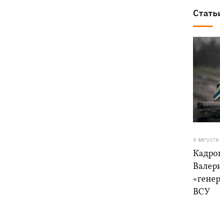
Стать
6 августа
Кадро
Валер
«генер
ВСУ