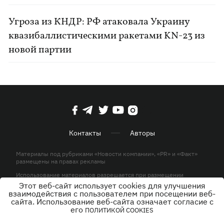
Угроза из КНДР: РФ атаковала Украину
квазибаллистическими ракетами KN-23 из
новой партии
Контакты
Авторы
Материалы под рубриками «Новости компании», «PR» и «Факт»
размещены на правах рекламы
Использование материалов разрешается при размещении
активной гиперссылки на KP.UA в первом абзаце.
Этот веб-сайт использует cookies для улучшения
взаимодействия с пользователем при посещении веб-
© ООО «ЮЛАВ МЕДИА»,2026. Все права защищены.
сайта. Использование веб-сайта означает согласие с
его
ПОЛИТИКОЙ COOKIES
Дизайн