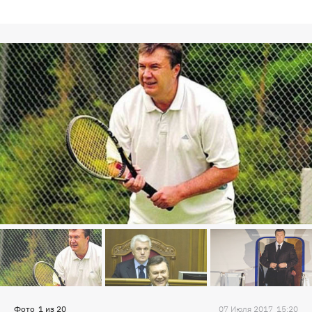
Фото
1
из
20
07 Июля 2017
15:20