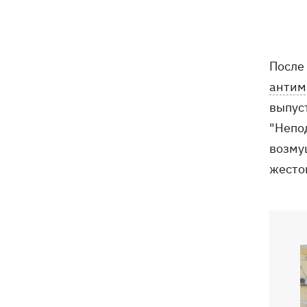
Тысяча незаконно списанных мужчин
18:53
- суд заключил под стражу экс-
начальника Мукачевского ТЦК
После
Дроны ВСУ поразили 10
18:48
антим
электроподстанций, 6 судов
"теневого флота" и базу ФСБ в Крыму
выпуст
"Непо
Навроцкий в годовщину своего
18:20
возму
президентства пообещал
жесто
поддерживать Украину в борьбе с РФ
17:54
Премьеры недели: битва поп-див —
Бадоев снял клип для Dorofeeva, а
Дуцик - для Тины Кароль
РФ уничтожила на Киевщине самый
17:47
большой в Украине склад средств
индивидуальной защиты Delta Plus