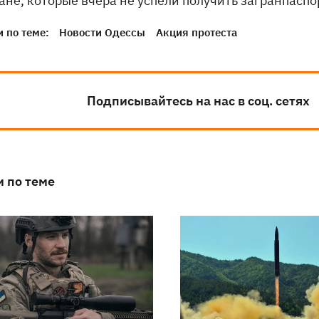
ане, которые вчера не успели получить загранпаспо
 по теме:
Новости Одессы
Акция протеста
Подписывайтесь на нас в соц. сетях
и по теме