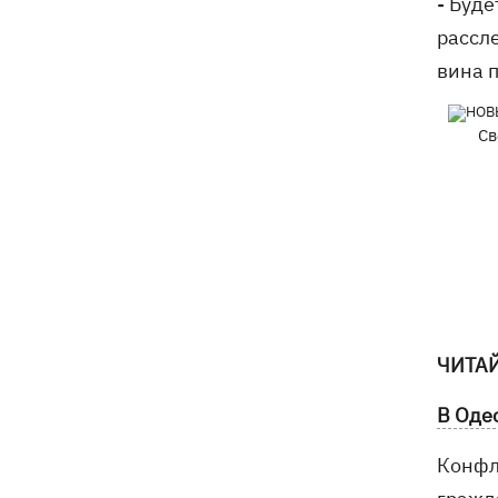
- Буде
рассл
вина 
Св
ЧИТА
В Оде
Конфли