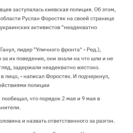
вцев заступалась киевская полиция. Об этом,
 области Руслан Форостяк на своей странице
роукраинских активистов "неадекватно
Ганул, лидер "Уличного фронта" - Ред.),
 за их поведение, они знали на что шли и не
згляд, задержали неадекватно жестоко.
 в лицо, - написал Форостяк. И подчеркнул,
действиями полиции
пообещал, что порядок 2 мая и 9 мая в
анители.
оловина и назвать ответственного за разгон.