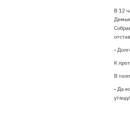
В 12 
Демья
Собра
отста
- Долг
К про
В тол
- Да е
утащу