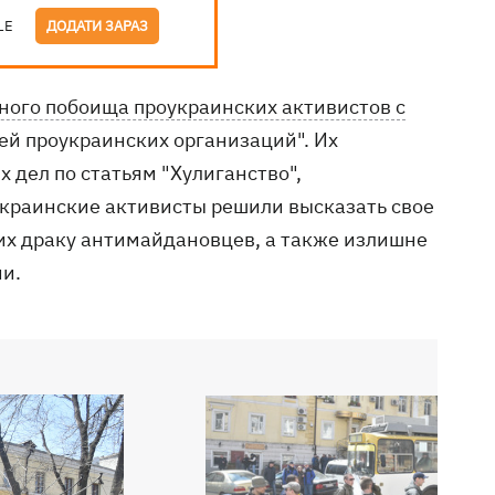
LE
ДОДАТИ ЗАРАЗ
ного побоища проукраинских активистов с
ей проукраинских организаций". Их
х дел по статьям "Хулиганство",
украинские активисты решили высказать свое
их драку антимайдановцев, а также излишне
и.