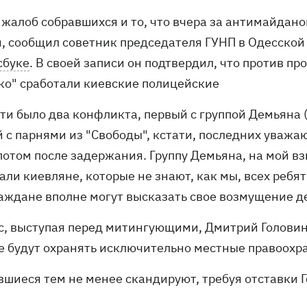
 жалоб собравшихся и то, что вчера за антимайдано
и, сообщил советник председателя ГУНП в Одесской
сбуке
. В своей записи он подтвердил, что против п
ко" сработали киевские полицейские
ути было два конфликта, первый с группой Демьяна (
 с парнями из "Свободы", кстати, последних уважаю
потом после задержания. Группу Демьяна, на мой в
ли киевляне, которые не знают, как мы, всех ребят
раждане вполне могут высказать свое возмущение 
с, выступая перед митингующими, Дмитрий Головин 
е будут охранять исключительно местные правоохр
вшиеся тем не менее скандируют, требуя отставки Г