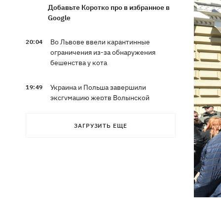
Добавьте Коротко про в избранное в
Google
Во Львове ввели карантинные
20:04
ограничения из-за обнаружения
бешенства у кота
Украина и Польша завершили
19:49
эксгумацию жертв Волынской
трагедии в двух селах на Волыни
ЗАГРУЗИТЬ ЕЩЕ
В Будапеште после обмеления Дуная
19:16
подняли со дна мотоцикл вермахта и
останки двух солдат
19:00
Анекдоты и мемы недели: прилеты-
прилеты, идите на болота и
украинский Джеймс Бонд с
кабачками