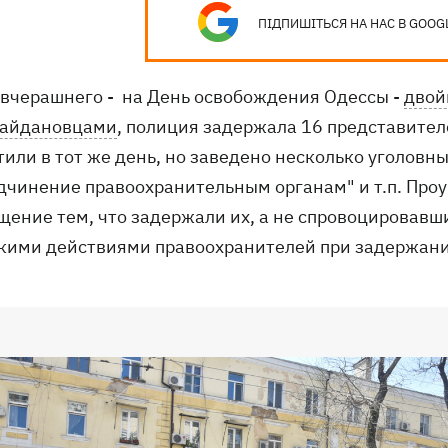
ПІДПИШІТЬСЯ НА НАС В GOOG
 вчерашнего - на День освобождения Одессы -
двой
айдановцами
, полиция задержала 16 представител
или в тот же день, но заведено несколько уголовны
дчинение правоохранительным органам" и т.п. Про
щение тем, что задержали их, а не спровоцировавш
кими действиями правоохранителей при задержани