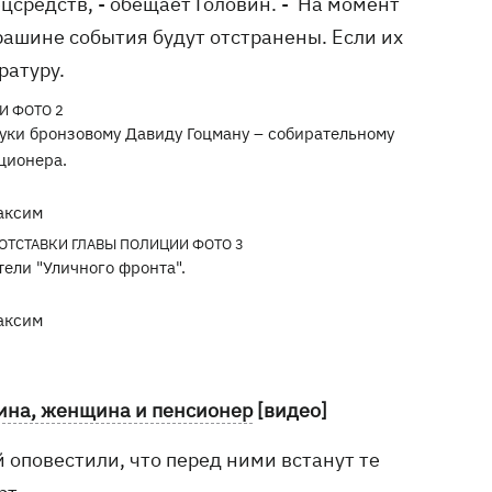
цсредств, - обещает Головин. - На момент
ашине события будут отстранены. Если их
ратуру.
руки бронзовому Давиду Гоцману – собирательному
ционера.
аксим
ели "Уличного фронта".
аксим
чина, женщина и пенсионер
[видео]
 оповестили, что перед ними встанут те