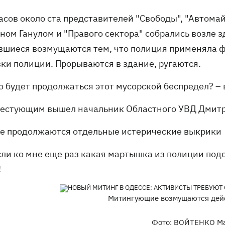
часов около ста представителей "Свободы", "Автома
ном Ганулом и "Правого сектора" собрались возле 
вшиеся возмущаются тем, что полиция применяла ф
вки полиции. Прорываются в здание, ругаются.
о будет продолжаться этот мусорской беспредел? – 
тестующим вышел начальник Областного УВД Дмитр
пе продолжаются отдельные истерические выкрики
сли ко мне еще раз какая мартышка из полиции подо
!
Митингующие возмущаются дей
Фото: ВОЙТЕНКО М