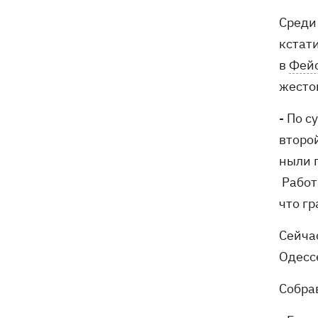
Среди
кстат
в
Фей
жесто
- По с
второй
ныли 
Работа
что г
Сейча
Одесс
Собра