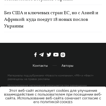
Без США и ключевых стран ЕС, но с Азией и
Африкой: куда поедут 18 новых послов
Украины
Контакты
Авторы
Материалы под рубриками «Новости компании», «PR» и «Факт»
размещены на правах рекламы
Использование материалов разрешается при размещении
активной гиперссылки на KP.UA в первом абзаце.
Этот веб-сайт использует cookies для улучшения
взаимодействия с пользователем при посещении веб-
© ООО «ЮЛАВ МЕДИА»,2026. Все права защищены.
сайта. Использование веб-сайта означает согласие с
его
ПОЛИТИКОЙ COOKIES