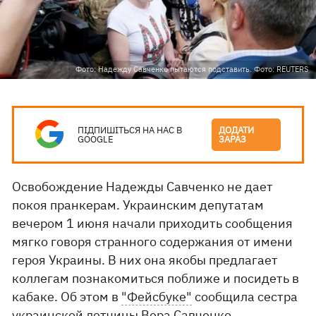
Фото: Надежду Савченко пытаются подставить. Фото: REUTERS
ПІДПИШІТЬСЯ НА НАС В
ДОДАТИ
GOOGLE
ЗАРАЗ
Освобождение Надежды Савченко не дает
покоя пранкерам. Украинским депутатам
вечером 1 июня начали приходить сообщения
мягко говоря странного содержания от имени
героя Украины. В них она якобы предлагает
коллегам познакомиться поближе и посидеть в
кабаке. Об этом в
"Фейсбуке"
сообщила сестра
украинской летчицы Вера Савченко.