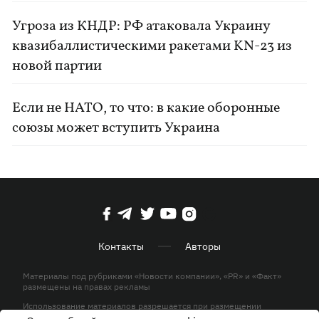
Угроза из КНДР: РФ атаковала Украину
квазибаллистическими ракетами KN-23 из
новой партии
Если не НАТО, то что: в какие оборонные
союзы может вступить Украина
Контакты
Авторы
Материалы под рубриками «Новости компании», «PR» и «Факт»
размещены на правах рекламы
Использование материалов разрешается при размещении
активной гиперссылки на KP.UA в первом абзаце.