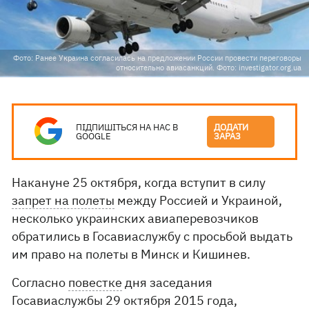
Фото: Ранее Украина согласилась на предложении России провести переговоры
относительно авиасанкций. Фото: investigator.org.ua
ПІДПИШІТЬСЯ НА НАС В
ДОДАТИ
GOOGLE
ЗАРАЗ
Накануне 25 октября, когда вступит в силу
запрет на полеты
между Россией и Украиной,
несколько украинских авиаперевозчиков
обратились в Госавиаслужбу с просьбой выдать
им право на полеты в Минск и Кишинев.
Согласно
повестке
дня заседания
Госавиаслужбы 29 октября 2015 года,