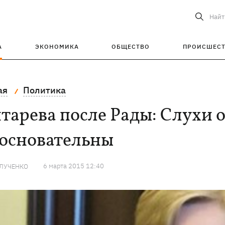
Найт
А
ЭКОНОМИКА
ОБЩЕСТВО
ПРОИСШЕС
ая
Политика
тарева после Рады: Слухи о
зосновательны
6 марта 2015 12:40
 ЛУЧЕНКО