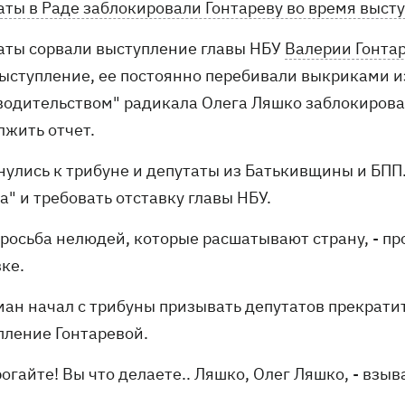
аты в Раде заблокировали Гонтареву во время выст
аты сорвали выступление главы НБУ
Валерии Гонта
выступление, ее постоянно перебивали выкриками и
водительством" радикала Олега Ляшко заблокировал
лжить отчет.
нулись к трибуне и депутаты из Батькивщины и БП
а" и требовать отставку главы НБУ.
 просьба нелюдей, которые расшатывают страну, - п
ке.
ман начал с трибуны призывать депутатов прекратит
пление Гонтаревой.
рогайте! Вы что делаете.. Ляшко, Олег Ляшко, - взы