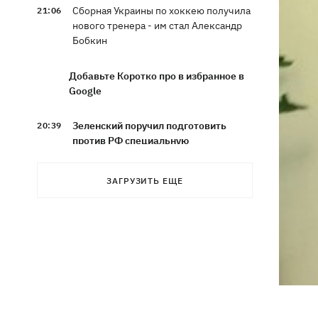
Сборная Украины по хоккею получила
21:06
нового тренера - им стал Александр
Бобкин
Добавьте Коротко про в избранное в
Google
Зеленский поручил подготовить
20:39
против РФ специальную
санкционную операцию
ЗАГРУЗИТЬ ЕЩЕ
Дроны СБУ поразили два корабля ФСБ
20:12
РФ "Балаклава" и "Керчь"
Зеленский подписал указы об
19:40
увольнении еще четырех послов
Сердце не выдержало - в результате
19:19
атаки РФ в приюте на Киевщине