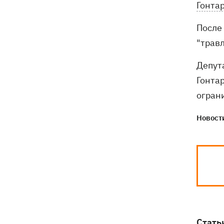
Гонтар
После 
"трав
Депут
Гонта
огран
Новости
Стать