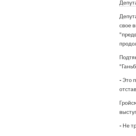
Депут
Генпрокурора обнародовали новые
детали теракта против украинских
военнопленных
Депут
свое 
"пред
продо
Подтя
"Ганьб
- Это
отстав
Гройс
высту
- Не т