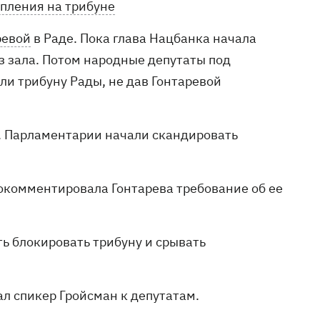
упления на трибуне
ревой
в Раде. Пока глава Нацбанка начала
з зала. Потом народные депутаты под
и трибуну Рады, не дав Гонтаревой
П. Парламентарии начали скандировать
рокомментировала Гонтарева требование об ее
ь блокировать трибуну и срывать
вал спикер Гройсман к депутатам.