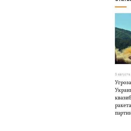
5 августа
Угроза
Украи
квази
ракет
парти