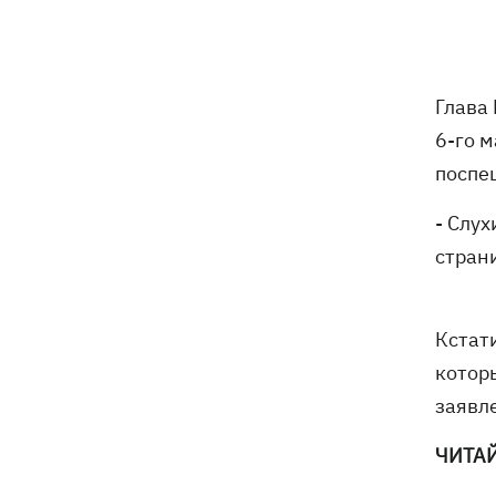
погибли собаки
Российские дроны уничтожили депо
19:15
"Укрпочты" в Павлограде, погибли
Глава
сотрудники
6-го 
Зеленский учредил новый праздник -
18:43
поспеш
День войск связи и
кибербезопасности ВСУ
- Слу
стран
Украинский кандидат в судьи МКС
18:13
Кишакевич не прошел тест на знание
языков
Кстати
18:05
Кадровая реформа Драпатого:
котор
Валерий Маркус может стать
заявле
«генералом всех сержантов» ВСУ
ЧИТА
Оленивка: «Азов», СБУ и Офис
17:58