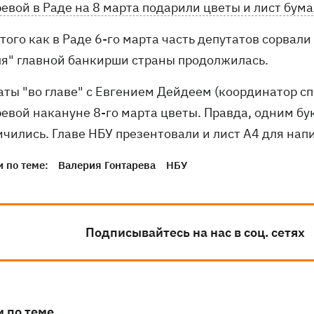
евой в Раде на 8 марта подарили цветы и лист бума
того как в Раде 6-го марта часть депутатов сорвал
ля" главной банкирши страны продолжилась.
аты "во главе" с Евгением Дейдеем (координатор с
ревой накануне 8-го марта цветы. Правда, одним б
ичились. Главе НБУ презентовали и лист А4 для нап
 по теме:
Валерия Гонтарева
НБУ
Подписывайтесь на нас в соц. сетях
и по теме