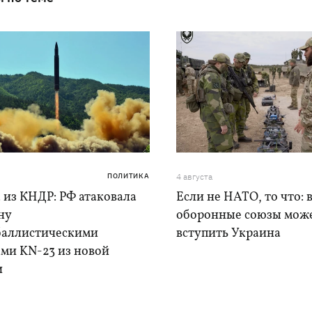
ПОЛИТИКА
4 августа
 из КНДР: РФ атаковала
Если не НАТО, то что: 
ну
оборонные союзы мож
баллистическими
вступить Украина
ами KN-23 из новой
и