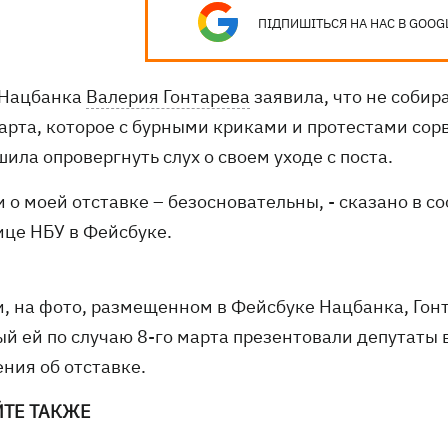
ПІДПИШІТЬСЯ НА НАС В GOOG
 Нацбанка
Валерия Гонтарева
заявила, что не собира
марта, которое с бурными криками и протестами сор
ила опровергнуть слух о своем уходе с поста.
хи о моей отставке – безосновательны, - сказано в
ице НБУ в Фейсбуке.
, на фото, размещенном в Фейсбуке Нацбанка, Гонта
ый ей по случаю 8-го марта презентовали депутаты 
ния об отставке.
ЙТЕ ТАКЖЕ