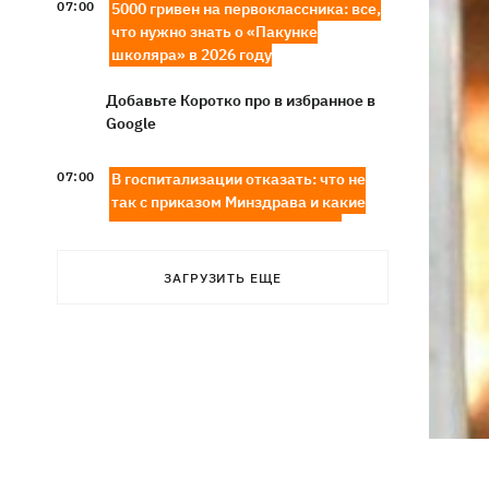
07:00
5000 гривен на первоклассника: все,
что нужно знать о «Пакунке
школяра» в 2026 году
Добавьте Коротко про в избранное в
Google
07:00
В госпитализации отказать: что не
так с приказом Минздрава и какие
теперь критерии для лечения в
стационаре
ЗАГРУЗИТЬ ЕЩЕ
Обзывал бандеровцами и выгонял из
06:57
Польши: в Гданьске поляк избил
соотечественников, приняв их за
украинцев
"Динамо" обыграло Карабах в
06:26
квалификации Лиги конференций