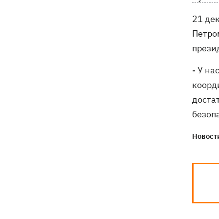
санкционную операцию
21 де
Дроны СБУ поразили два корабля ФСБ
Петро
20:12
РФ "Балаклава" и "Керчь"
прези
- У на
коорд
доста
безоп
Новости