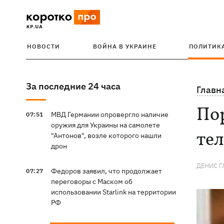
НОВОСТИ
ВОЙНА В УКРАИНЕ
ПОЛИТИК
За последние 24 часа
Главн
По
МВД Германии опровергло наличие
07:51
оружия для Украины на самолете
те
"Антонов", возле которого нашли
дрон
ДЕНИС Г
Федоров заявил, что продолжает
07:27
переговоры с Маском об
использовании Starlink на территории
РФ