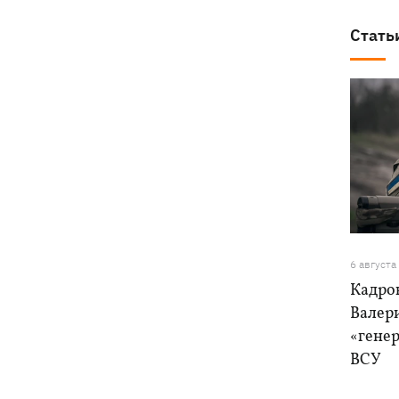
Стать
6 августа
Кадро
Валер
«генер
ВСУ