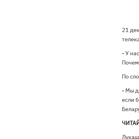
7 августа – какой сегодня праздник,
05:30
что сегодня нельзя делать, традиции и
приметы этого дня
6 августа
21 де
телек
Федоров надеется вернуться на пост
21:59
министра обороны - "президент не
- У на
сказал четкого нет"
Почем
Зеленский анонсировал увольнения
21:34
По сл
из-за ситуации с водой в Марганце -
назвал ситуацию позором
- Мы д
если 
Сборная Украины по хоккею получила
21:06
Белар
нового тренера - им стал Александр
Бобкин
ЧИТА
Зеленский поручил подготовить
20:39
Лукаш
против РФ специальную