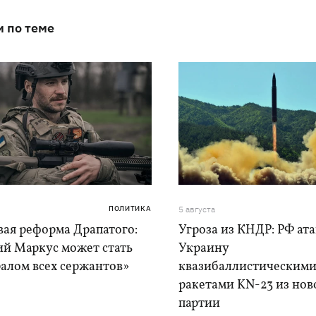
и по теме
ПОЛИТИКА
5 августа
вая реформа Драпатого:
Угроза из КНДР: РФ ат
ий Маркус может стать
Украину
алом всех сержантов»
квазибаллистическим
ракетами KN-23 из нов
партии