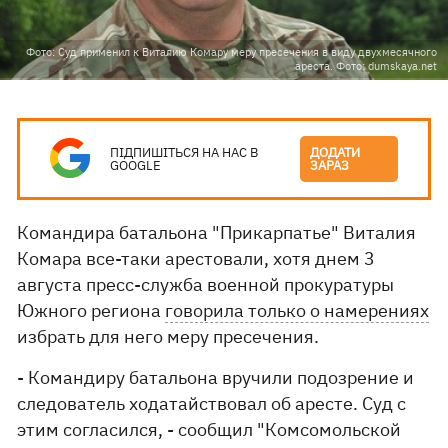
Фото: Суд применил к Виталию Комару меру пресечения в виду двухмесячного
ареста. Фото: dumskaya.net
ПІДПИШІТЬСЯ НА НАС В
ДОДАТИ
GOOGLE
ЗАРАЗ
Командира батальона "Прикарпатье" Виталия
Комара все-таки арестовали, хотя днем 3
августа пресс-служба военной прокуратуры
Южного региона
говорила только о намерениях
избрать для него меру пресечения.
- Командиру батальона вручили подозрение и
следователь ходатайствовал об аресте. Суд с
этим согласился, - сообщил "Комсомольской