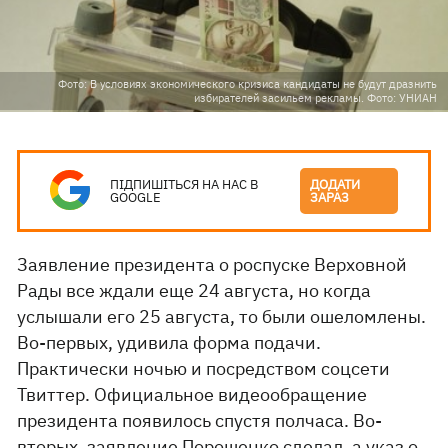
Фото: В условиях экономического кризиса кандидаты не будут дразнить
избирателей засильем рекламы. Фото: УНИАН
ПІДПИШІТЬСЯ НА НАС В
ДОДАТИ
GOOGLE
ЗАРАЗ
Заявление президента о роспуске Верховной
Рады все ждали еще 24 августа, но когда
услышали его 25 августа, то были ошеломлены.
Во-первых, удивила форма подачи.
Практически ночью и посредством соцсети
Твиттер. Официальное видеообращение
президента появилось спустя полчаса. Во-
вторых, заявление Порошенко сделал, а указ о