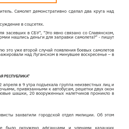
итель. Самолет демонстративно сделал два круга над
суждение в соцсетях.
ля засевших в СБУ", "Это явно связано со Славянском,
армии нашлись деньги для заправки самолета?" - пишут
лю это уже второй случай появления боевых самолетов
ражировали над Луганском в минувшее воскресенье – в
АЯ РЕСПУБЛИКА"
2 апреля в 9 утра подъехала группа неизвестных лиц и
ючьями, привязанными к автобусам, решетки двух окон
мовые шашки, 20 вооруженных налетчиков проникло в
висты захватили городской отдел милиции. Об этом
ие было окружено афганцами и членами казацких