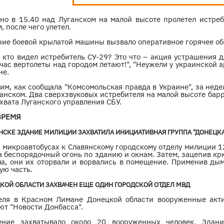
но в 15.40 над Луганском на малой высоте пролетел истреб
, после чего улетел.
ние боевой крылатой машины вызвало оперативное горячее об
 кто видел истребитель СУ-29? Это что – акция устрашения д
час вертолеты над городом летают!", "Неужели у украинской 
не.
м, как сообщала "Комсомольская правда в Украине", за неде
анском. Два сверхзвуковых истребителя на малой высоте бар
хвата Луганского управления СБУ.
ВРЕМЯ
НСКЕ ЗДАНИЕ МИЛИЦИИ ЗАХВАТИЛА ИНИЦИАТИВНАЯ ГРУППА "ДОНЕЦК
 микроавтобусах к Славянскому городскому отделу милиции 1
 беспорядочный огонь по зданию и окнам. Затем, зацепив кр
ла, они их оторвали и ворвались в помещение. Применив ды
ую часть.
КОЙ ОБЛАСТИ ЗАХВАЧЕН ЕЩЕ ОДИН ГОРОДСКОЙ ОТДЕЛ МВД
еля в Красном Лимане Донецкой области вооруженные акти
ют "Новости Донбасса".
ение захватывало около 20 вооруженных человек. Здан