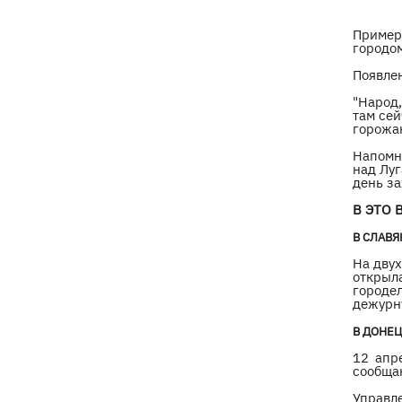
трагедии в двух селах на Волыни
Пример
городом
В Будапеште после обмеления Дуная
19:16
подняли со дна мотоцикл вермахта и
Появле
останки двух солдат
"Народ,
там сей
горожа
19:00
Анекдоты и мемы недели: прилеты-
прилеты, идите на болота и
Напомни
над Луг
украинский Джеймс Бонд с
день за
кабачками
В ЭТО 
Тысяча незаконно списанных мужчин
18:53
В СЛАВЯ
- суд заключил под стражу экс-
На двух
начальника Мукачевского ТЦК
открыла
городе
дежурн
Дроны ВСУ поразили 10
18:48
электроподстанций, 6 судов
В ДОНЕЦ
"теневого флота" и базу ФСБ в Крыму
12 апр
сообща
Навроцкий в годовщину своего
18:20
Управл