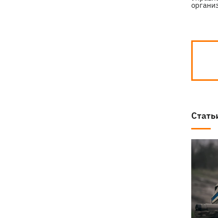
органи
президентства пообещал
поддерживать Украину в борьбе с РФ
Стать