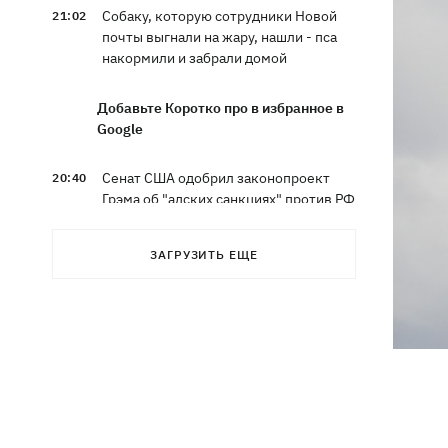
Собаку, которую сотрудники Новой
21:02
почты выгнали на жару, нашли - пса
накормили и забрали домой
Добавьте Коротко про в избранное в
Google
Сенат США одобрил законопроект
20:40
Грэма об "адских санкциях" против РФ
Зеленский впервые прибыл в Сербию
20:14
ЗАГРУЗИТЬ ЕЩЕ
и рассказал о целях визита
Во Львове ввели карантинные
20:04
ограничения из-за обнаружения
бешенства у кота
Украина и Польша завершили
19:49
эксгумацию жертв Волынской