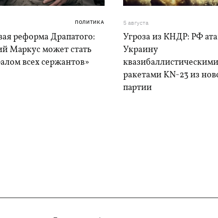
ПОЛИТИКА
5 августа
вая реформа Драпатого:
Угроза из КНДР: РФ ат
ий Маркус может стать
Украину
алом всех сержантов»
квазибаллистическим
ракетами KN-23 из нов
партии