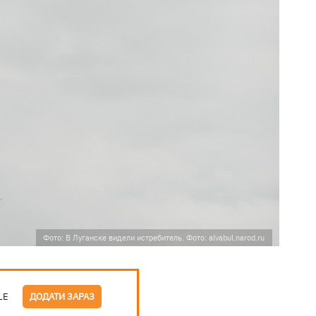
Фото: В Луганске видели истребитель. Фото: alvabul.narod.ru
LE
ДОДАТИ ЗАРАЗ