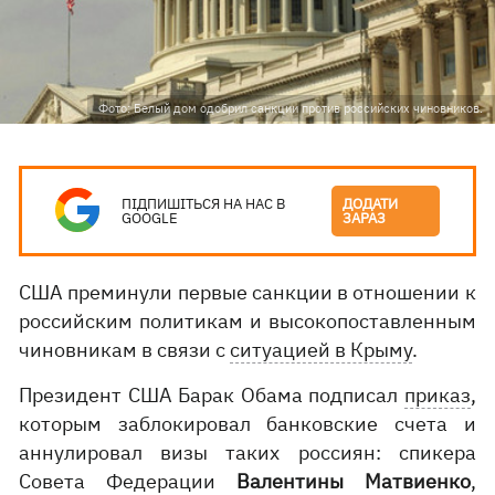
Фото: Белый дом одобрил санкции против российских чиновников.
ПІДПИШІТЬСЯ НА НАС В
ДОДАТИ
GOOGLE
ЗАРАЗ
США преминули первые санкции в отношении к
российским политикам и высокопоставленным
чиновникам в связи с
ситуацией в Крыму
.
Президент США Барак Обама подписал
приказ
,
которым заблокировал банковские счета и
аннулировал визы таких россиян: спикера
Совета Федерации
Валентины Матвиенко
,