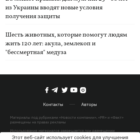
из Украины вводят новые условия
получения защиты
Шесть животных, которые помогут людям
жить 120 лет: акула, землекоп и
"бессмертная" медуза
Контакты
Авторы
Материалы под рубриками «Новости компании», «PR» и «Факт»
размещены на правах рекламы
Использование материалов разрешается при размещении
активной гиперссылки на KP.UA в первом абзаце.
Этот веб-сайт использует cookies для улучшения