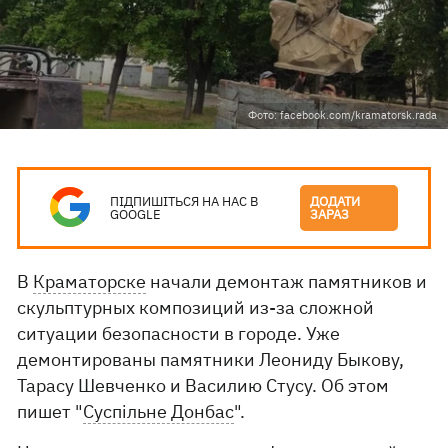
Фото: facebook.com/kramatorsk.rada
ПІДПИШІТЬСЯ НА НАС В
ДОДАТИ
GOOGLE
ЗАРАЗ
В
Краматорске
начали демонтаж памятников и
скульптурных композиций из-за сложной
ситуации безопасности в городе. Уже
демонтированы памятники Леониду Быкову,
Тарасу Шевченко и Василию Стусу. Об этом
пишет "
Суспільне Донбас
".