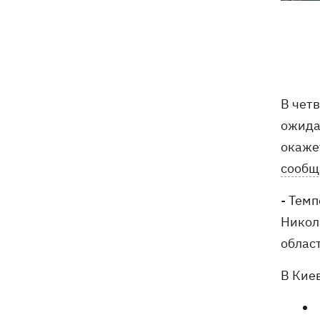
Мудрик сыграл за Челси - впервые за
19:19
615 дней
Погода в Украине 6 августа – жара
18:53
отступает, прогнозируют локальные
В чет
дожди с грозами
ожида
Украина будет уничтожать
18:45
окаже
баллистические установки войск РФ,
сообщ
- Зеленский
- Тем
18:27
Гарь, дым и смог после обстрелов:
Никол
как защитить себя и близких
облас
Генштаб опроверг разрушение
18:17
Бортницкой станции в Киеве после
В Кие
атак РФ