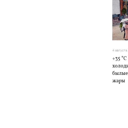
4 августа
+35 °C
холоди
былые 
жары