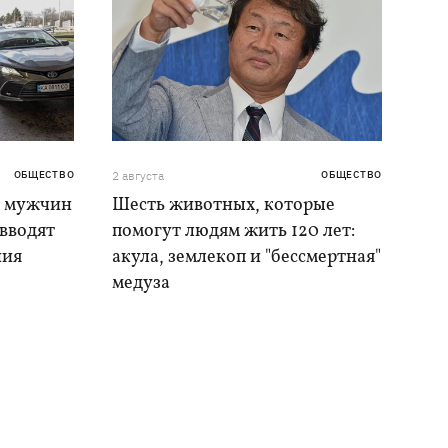
ОБЩЕСТВО
2 августа
ОБЩЕСТВО
я мужчин
Шесть животных, которые
 вводят
помогут людям жить 120 лет:
ния
акула, землекоп и "бессмертная"
медуза