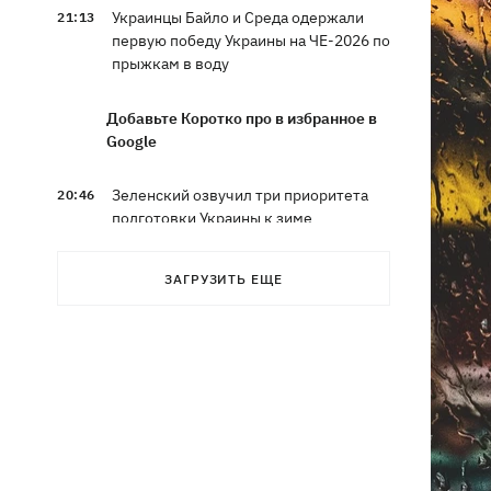
Украинцы Байло и Среда одержали
21:13
первую победу Украины на ЧЕ-2026 по
прыжкам в воду
Добавьте Коротко про в избранное в
Google
Зеленский озвучил три приоритета
20:46
подготовки Украины к зиме
Украинцев просят сократить
20:28
ЗАГРУЗИТЬ ЕЩЕ
использование электроэнергии -
иначе возможны отключения
Тайский футболист погиб от удара
19:50
молнии прямо на поле
Совет нацбезопасности утвердил
19:47
План стойкости Киева, - Клименко