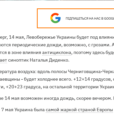
ПІДПИШІТЬСЯ НА НАС В GOOG
верг, 14 мая, Левобережье Украины будет под влия
ются периодические дожди, возможно, с грозами. А
тся в зоне влияния
антициклона
, поэтому здесь бу
ает
синоптик Наталья Диденко.
пература воздуха: вдоль полосы Черниговщина-Чер
аевщины - будет холоднее всего. +12+14 градусов, 
ти, +20+23 градуса, на остальной территории Украи
ве 14 мая возможен иногда дождь, скорее вечером. 
7 мая Украина была
самой жаркой страной Европы