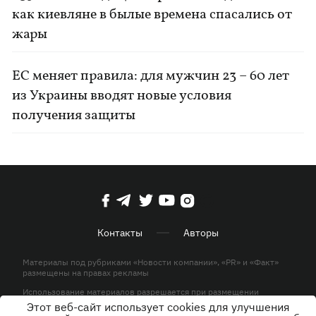
как киевляне в былые времена спасались от
жары
ЕС меняет правила: для мужчин 23 – 60 лет
из Украины вводят новые условия
получения защиты
Контакты
Авторы
Материалы под рубриками «Новости компании», «PR» и «Факт»
размещены на правах рекламы
Использование материалов разрешается при размещении
активной гиперссылки на KP.UA в первом абзаце.
Этот веб-сайт использует cookies для улучшения