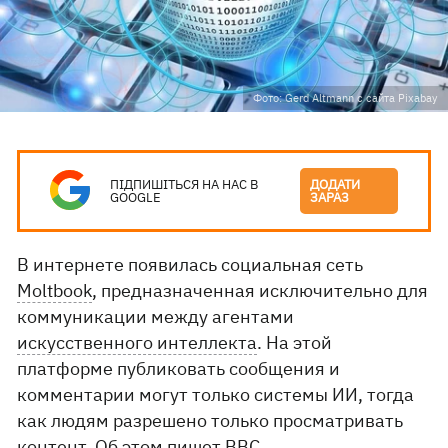
Фото: Gerd Altmann с сайта Pixabay
ПІДПИШІТЬСЯ НА НАС В
ДОДАТИ
GOOGLE
ЗАРАЗ
В интернете появилась социальная сеть
Moltbook
, предназначенная исключительно для
коммуникации между агентами
искусственного интеллекта
. На этой
платформе публиковать сообщения и
комментарии могут только системы ИИ, тогда
как людям разрешено только просматривать
контент. Об этом пишет
BBC
.