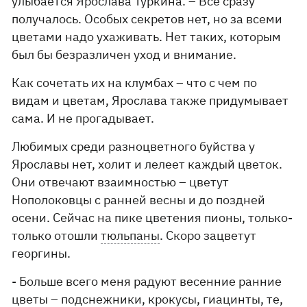
улыбается Ярослава Туркина. – Все сразу
получалось. Особых секретов нет, но за всеми
цветами надо ухаживать. Нет таких, которым
был бы безразличен уход и внимание.
Как сочетать их на клумбах – что с чем по
видам и цветам, Ярослава также придумывает
сама. И не прогадывает.
Любимых среди разноцветного буйства у
Ярославы нет, холит и лелеет каждый цветок.
Они отвечают взаимностью – цветут
Нополоковцы с ранней весны и до поздней
осени. Сейчас на пике цветения пионы, только-
только отошли
тюльпаны
. Скоро зацветут
георгины.
- Больше всего меня радуют весенние ранние
цветы – подснежники, крокусы, гиацинты, те,