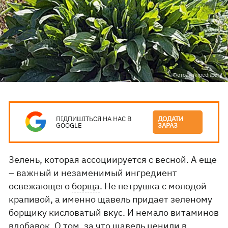
Фото: wikipedia.org
ПІДПИШІТЬСЯ НА НАС В
ДОДАТИ
GOOGLE
ЗАРАЗ
Зелень, которая ассоциируется с весной. А еще
– важный и незаменимый ингредиент
освежающего
борща
. Не петрушка с молодой
крапивой, а именно щавель придает зеленому
борщику кисловатый вкус. И немало витаминов
вдобавок. О том, за что щавель ценили в