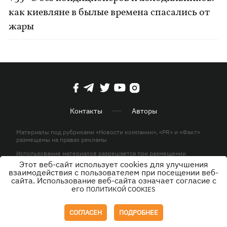
как киевляне в былые времена спасались от
жары
Контакты
Авторы
Материалы под рубриками «Новости компании», «PR» и «Факт»
размещены на правах рекламы
Использование материалов разрешается при размещении
активной гиперссылки на KP.UA в первом абзаце.
Этот веб-сайт использует cookies для улучшения
взаимодействия с пользователем при посещении веб-
© ООО «ЮЛАВ МЕДИА»,2026. Все права защищены.
сайта. Использование веб-сайта означает согласие с
его
ПОЛИТИКОЙ COOKIES
Дизайн
СОГЛАСЕН
ПОДРОБНЕЕ