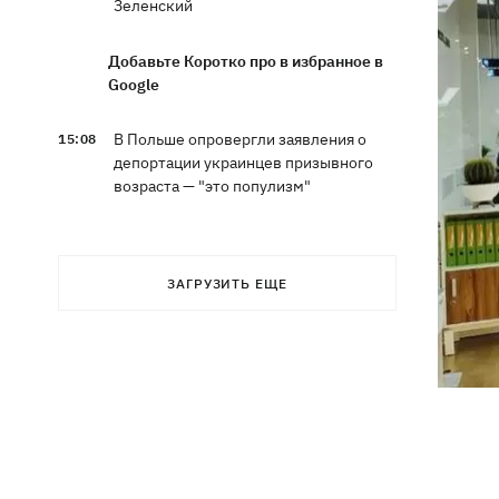
Зеленский
Добавьте Коротко про в избранное в
Google
В Польше опровергли заявления о
15:08
депортации украинцев призывного
возраста — "это популизм"
На Буковине задержали мужчину,
14:36
который 11 дней скрывался в лесу
ЗАГРУЗИТЬ ЕЩЕ
после того, как ранил полицейских
В Киевской области вспыхнул пожар в
14:09
приюте для животных «Сириус» -
погибли 8 собак
Россияне убили своими дронами
13:01
директора киевской школы, ее мужа
и внука