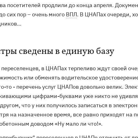
ва посетителей продлили до конца апреля. Докум
до сих пор – очень много
ВПЛ
. В ЦНАПах очереди, хо
дников…
стры сведены в единую базу
 переселенцев, в ЦНАПах терпеливо ждут своей оч
жимость или обменять водительское удостоверение
то-то - перечень услуг ЦНАПов довольно велик. Эле
кивающими цифрами-буквами уже никто не удивляет
другом, что у них получилось записаться в электро
тря на назначенное время, все равно приходят на п
обетонным доводом «Ну мало ли что!».
еприбывших" переселенцев в ЦНАПе отличить от дру