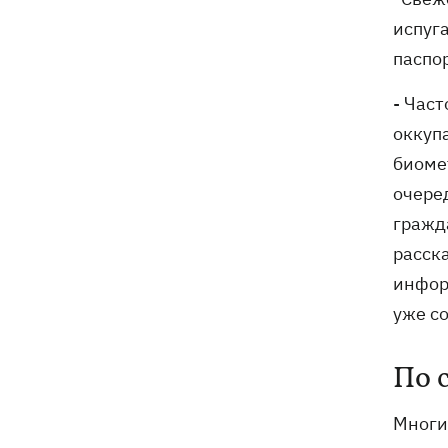
испуг
паспо
- Част
оккупа
биомет
очеред
гражда
расск
инфор
уже со
По 
Многи