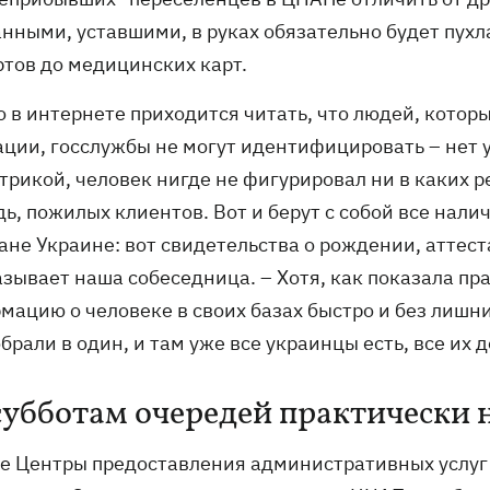
анными, уставшими, в руках обязательно будет пухл
ртов до медицинских карт.
о в интернете приходится читать, что людей, котор
ции, госслужбы не могут идентифицировать – нет у 
рикой, человек нигде не фигурировал ни в каких ре
ь, пожилых клиентов. Вот и берут с собой все нали
не Украине: вот свидетельства о рождении, аттест
азывает наша собеседница. – Хотя, как показала п
мацию о человеке в своих базах быстро и без лишни
брали в один, и там уже все украинцы есть, все их
субботам очередей практически 
е Центры предоставления административных услуг в