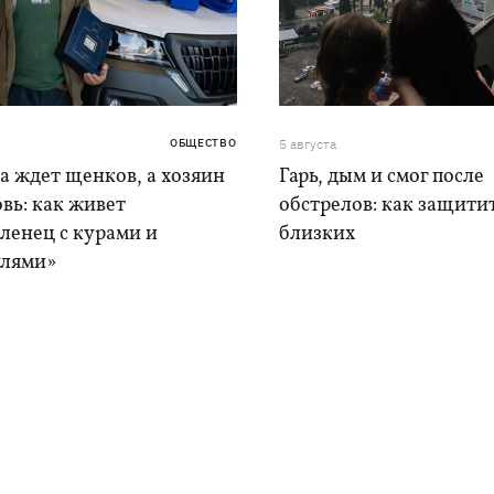
ОБЩЕСТВО
5 августа
а ждет щенков, а хозяин
Гарь, дым и смог после
вь: как живет
обстрелов: как защитит
ленец с курами и
близких
лями»