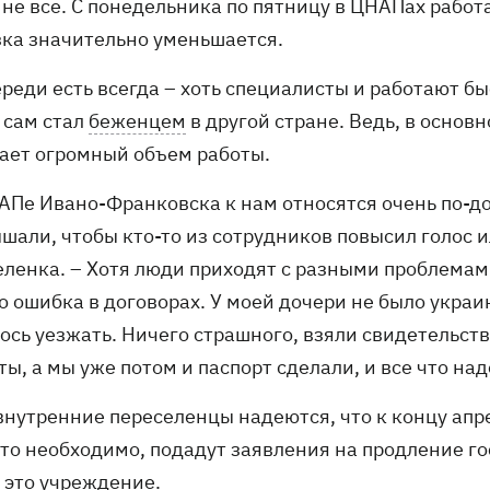
не все. С понедельника по пятницу в ЦНАПах работа
зка значительно уменьшается.
реди есть всегда – хоть специалисты и работают быст
 сам стал
беженцем
в другой стране. Ведь, в основ
ает огромный объем работы.
НАПе Ивано-Франковска к нам относятся очень по-до
ышали, чтобы кто-то из сотрудников повысил голос 
еленка. – Хотя люди приходят с разными проблемами
о ошибка в договорах. У моей дочери не было украи
ось уезжать. Ничего страшного, взяли свидетельст
ы, а мы уже потом и паспорт сделали, и все что над
внутренние переселенцы надеются, что к концу апр
это необходимо, подадут заявления на продление го
в это учреждение.