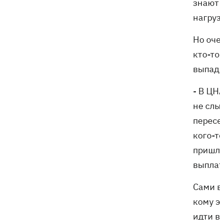
знают 
нагру
Но оче
кто-то
выпад
- В Ц
не сл
перес
кого-т
пришл
выплат
Сами 
кому 
идти 