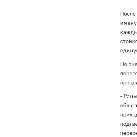
После
13:00
Квас, переживший князей, бочки и
кока-колу тоже переживет: почему
имен
украинцы до сих пор любят этот
кажды
напиток
стойко
В Генштабе подтвердили поражение
12:32
едину
Ильского и Сызранского НПЗ, а также
поста наблюдения на буровой
Но оч
"Сиваш"
перес
Из-за российских ударов некоторые
12:02
процед
поезда задерживаются на 12 часов, -
«Укрзализныця»
- Ран
облас
12:00
Кульбит Трампа: почему США
приход
забрали обещания по ракетам для
Patriot и что делать Киеву
подтве
перес
«МоЛоЧКа» продолжается - СБС
11:35