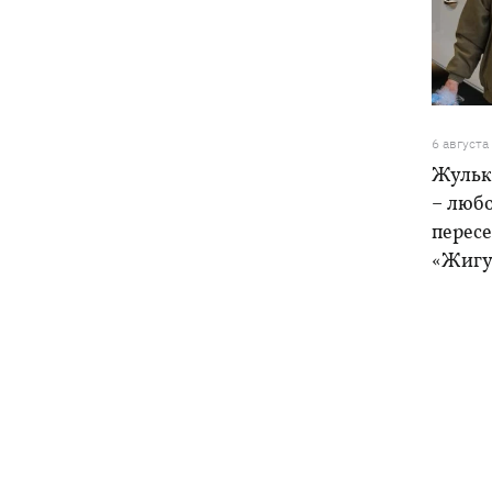
6 августа
Жульк
– любо
пересе
«Жигу