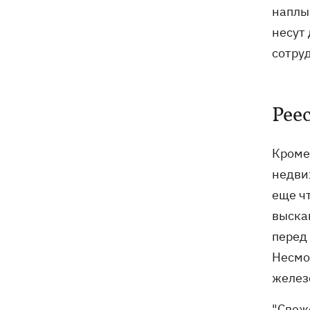
поразили еще 12 судов теневого
наплы
флота РФ в Черном и Азовском морях
несут 
сотру
Рее
Кроме
недви
еще ч
выска
перед 
Несмо
желез
"Свеж