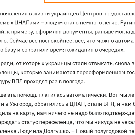
 появления в жизни украинцев Центров предоставл
уемых
ЦНАПами
– людям стало немного легче. Рути
й, к примеру, оформляя документы, раньше могла д
го. Сейчас все поспокойнее: все, что можно автома
ю базу и сократили время ожидания в очередях.
ереди, от которых украинцы стали отвыкать, снова
еленцы
, которые занимаются переоформлением гос
уру ВПЛ проходят раз в полгода.
ьше эта помощь платилась автоматически. Вот мы л
ти в Ужгород, обратились в ЦНАП, стали ВПЛ, и нам
ила на карту, нам ничего не надо было подтвержда
рждать статус переселенца, что мы никуда не уехал
еленка Людмила Долгушко. – Новый полугодовой пер