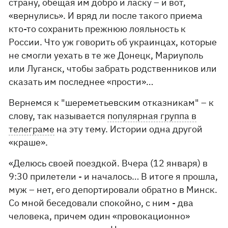
страну, обещая им добро и ласку – и вот,
«вернулись». И вряд ли после такого приема
кто-то сохранить прежнюю лояльность к
России. Что уж говорить об украинцах, которые
не смогли уехать в те же Донецк, Мариуполь
или Луганск, чтобы забрать родственников или
сказать им последнее «прости»…
Вернемся к "шереметьевским отказникам" – к
слову, так называется
популярная группа в
телеграме
на эту тему. Истории одна другой
«краше».
«Делюсь своей поездкой. Вчера (12 января) в
9:30 прилетели - и началось… В итоге я прошла,
муж – нет, его депортировали обратно в Минск.
Со мной беседовали спокойно, с ним - два
человека, причем один «провокационно»